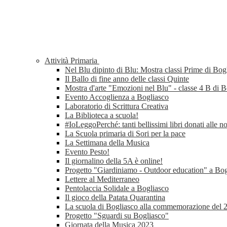
Attività Primaria
Nel Blu dipinto di Blu: Mostra classi Prime di Bog
Il Ballo di fine anno delle classi Quinte
Mostra d'arte "Emozioni nel Blu" - classe 4 B di B
Evento Accoglienza a Bogliasco
Laboratorio di Scrittura Creativa
La Biblioteca a scuola!
#IoLeggoPerché: tanti bellissimi libri donati alle n
La Scuola primaria di Sori per la pace
La Settimana della Musica
Evento Pesto!
Il giornalino della 5A è online!
Progetto "Giardiniamo - Outdoor education" a Bog
Lettere al Mediterraneo
Pentolaccia Solidale a Bogliasco
Il gioco della Patata Quarantina
La scuola di Bogliasco alla commemorazione del 2
Progetto "Sguardi su Bogliasco"
Giornata della Musica 2023