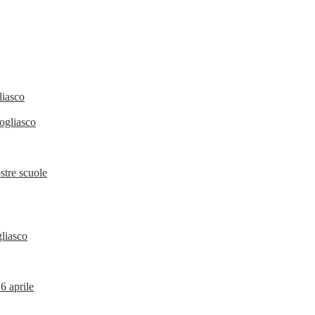
liasco
ogliasco
ostre scuole
liasco
6 aprile