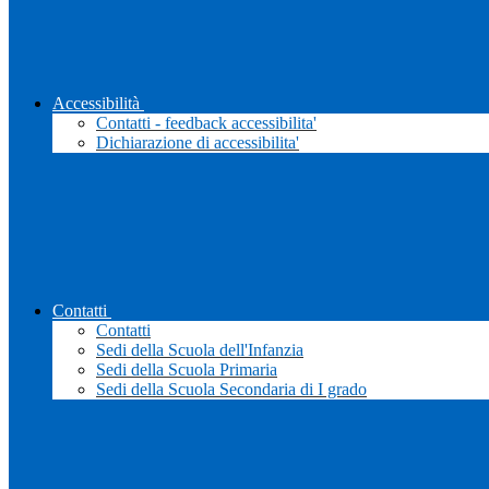
Accessibilità
Contatti - feedback accessibilita'
Dichiarazione di accessibilita'
Contatti
Contatti
Sedi della Scuola dell'Infanzia
Sedi della Scuola Primaria
Sedi della Scuola Secondaria di I grado