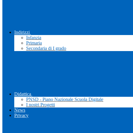
Indirizzi
Infanzia
Primaria
Secondaria di I grado
Didattica
PNSD - Piano Nazionale Scuola Digitale
I nostri Progetti
News
Privacy