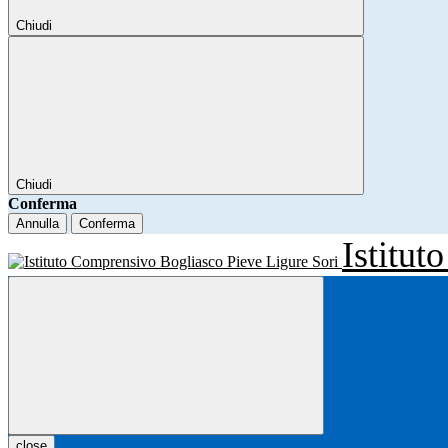
Chiudi
Chiudi
Conferma
Annulla
Conferma
Istitu
close