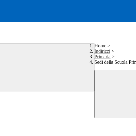
Home
>
Indirizzi
>
Primaria
>
Sedi della Scuola Pri