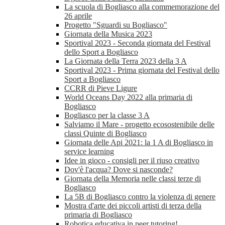
La scuola di Bogliasco alla commemorazione del
26 aprile
Progetto "Sguardi su Bogliasco"
Giornata della Musica 2023
Sportival 2023 - Seconda giornata del Festival
dello Sport a Bogliasco
La Giornata della Terra 2023 della 3 A
Sportival 2023 - Prima giornata del Festival dello
Sport a Bogliasco
CCRR di Pieve Ligure
World Oceans Day 2022 alla primaria di
Bogliasco
Bogliasco per la classe 3 A
Salviamo il Mare - progetto ecosostenibile delle
classi Quinte di Bogliasco
Giornata delle Api 2021: la 1 A di Bogliasco in
service learning
Idee in gioco - consigli per il riuso creativo
Dov'è l'acqua? Dove si nasconde?
Giornata della Memoria nelle classi terze di
Bogliasco
La 5B di Bogliasco contro la violenza di genere
Mostra d'arte dei piccoli artisti di terza della
primaria di Bogliasco
Robotica educativa in peer tutoring!