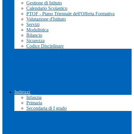
Gestione di Istituto
Calendario Scolastico
PTOF - Piano Triennale dell'Offerta Formativa
Valutazione d'Istituto
Servizi
Modulistica
Bilancio
Sicurezza
Codice Disciplinare
Indirizzi
Infanzia
Primaria
Secondaria di I grado