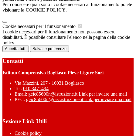
Per conoscere quali sono i cookie necessari al funzionamento potete
visionare la
COOKIE POLICY
.
Cookie necessari per il funzionamento
I cookie necessari per il funzionamento non possono essere
disabilitati. È possibile consultare l'elenco nella pagina della cookie
policy.
Accetta tutti
Salva le preferenze
Contatti
Istituto Comprensivo Bogliasco Pieve Ligure Sori
Via Mazzini, 207 - 16031 Bogliasco
Tel:
010 3471494
Email:
geic85600n@istruzione.it
Link per inviare una mail
PEC:
geic85600n@pec.istruzione.it
Link per inviare una mail
Sezione Link Utili
Cookie policy