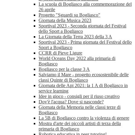
La scuola di Bogliasco alla commemorazione del
26 aprile
Progetto "Sguardi su Bogliasco"
Giornata della Musica 2023
Sportival 2023 - Seconda giornata del Festival
dello Sport a Bogliasco
La Giornata della Terra 2023 della 3 A
Sportival 2023 - Prima giornata del Festival dello
Sport a Bogliasco
CCRR di Pieve Ligure
World Oceans Day 2022 alla primaria di
Bogliasco
Bogliasco per la classe 3 A
Salviamo il Mare - progetto ecosostenibile delle
classi Quinte di Bogliasco
Giornata delle Api 2021: la 1 A di Bogliasco in
service learning
Idee in gioco - consigli per il riuso creativo
Dov'è l'acqua? Dove si nasconde?
Giornata della Memoria nelle classi terze di
Bogliasco
La 5B di Bogliasco contro la violenza di genere
Mostra d'arte dei piccoli artisti di terza della
primaria di Bogliasco
Robotica educativa in peer tutoring!