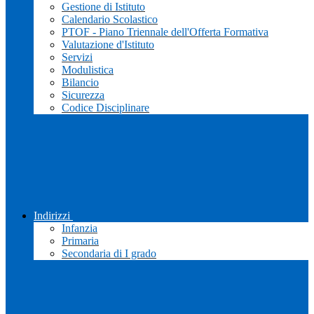
Gestione di Istituto
Calendario Scolastico
PTOF - Piano Triennale dell'Offerta Formativa
Valutazione d'Istituto
Servizi
Modulistica
Bilancio
Sicurezza
Codice Disciplinare
Indirizzi
Infanzia
Primaria
Secondaria di I grado