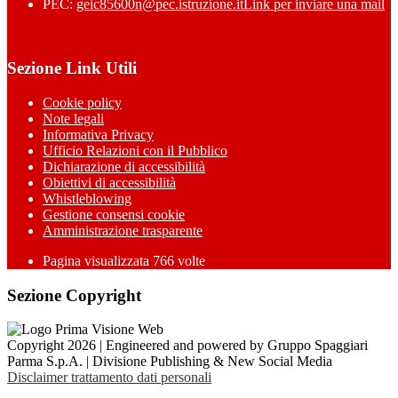
PEC:
geic85600n@pec.istruzione.it
Link per inviare una mail
Sezione Link Utili
Cookie policy
Note legali
Informativa Privacy
Ufficio Relazioni con il Pubblico
Dichiarazione di accessibilità
Obiettivi di accessibilità
Whistleblowing
Gestione consensi cookie
Amministrazione trasparente
Pagina visualizzata
766
volte
Sezione Copyright
Copyright 2026 | Engineered and powered by Gruppo Spaggiari
Parma S.p.A. | Divisione Publishing & New Social Media
Disclaimer trattamento dati personali