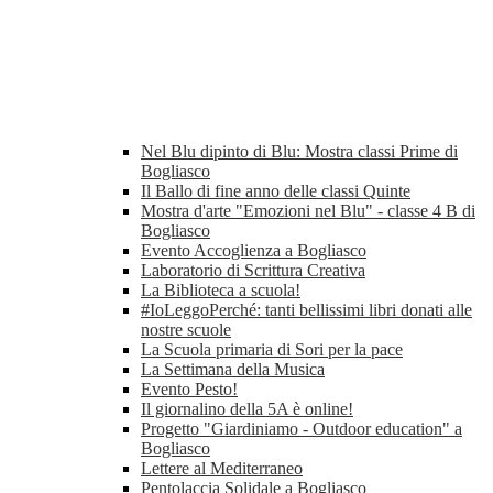
Nel Blu dipinto di Blu: Mostra classi Prime di
Bogliasco
Il Ballo di fine anno delle classi Quinte
Mostra d'arte "Emozioni nel Blu" - classe 4 B di
Bogliasco
Evento Accoglienza a Bogliasco
Laboratorio di Scrittura Creativa
La Biblioteca a scuola!
#IoLeggoPerché: tanti bellissimi libri donati alle
nostre scuole
La Scuola primaria di Sori per la pace
La Settimana della Musica
Evento Pesto!
Il giornalino della 5A è online!
Progetto "Giardiniamo - Outdoor education" a
Bogliasco
Lettere al Mediterraneo
Pentolaccia Solidale a Bogliasco