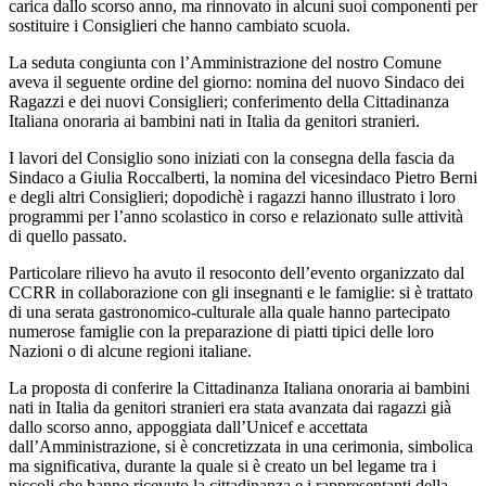
carica dallo scorso anno, ma rinnovato in alcuni suoi componenti per
sostituire i Consiglieri che hanno cambiato scuola.
La seduta congiunta con l’Amministrazione del nostro Comune
aveva il seguente ordine del giorno: nomina del nuovo Sindaco dei
Ragazzi e dei nuovi Consiglieri; conferimento della Cittadinanza
Italiana onoraria ai bambini nati in Italia da genitori stranieri.
I lavori del Consiglio sono iniziati con la consegna della fascia da
Sindaco a Giulia Roccalberti, la nomina del vicesindaco Pietro Berni
e degli altri Consiglieri; dopodichè i ragazzi hanno illustrato i loro
programmi per l’anno scolastico in corso e relazionato sulle attività
di quello passato.
Particolare rilievo ha avuto il resoconto dell’evento organizzato dal
CCRR in collaborazione con gli insegnanti e le famiglie: si è trattato
di una serata gastronomico-culturale alla quale hanno partecipato
numerose famiglie con la preparazione di piatti tipici delle loro
Nazioni o di alcune regioni italiane.
La proposta di conferire la Cittadinanza Italiana onoraria ai bambini
nati in Italia da genitori stranieri era stata avanzata dai ragazzi già
dallo scorso anno, appoggiata dall’Unicef e accettata
dall’Amministrazione, si è concretizzata in una cerimonia, simbolica
ma significativa, durante la quale si è creato un bel legame tra i
piccoli che hanno ricevuto la cittadinanza e i rappresentanti della