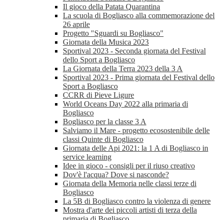
Il gioco della Patata Quarantina
La scuola di Bogliasco alla commemorazione del
26 aprile
Progetto "Sguardi su Bogliasco"
Giornata della Musica 2023
Sportival 2023 - Seconda giornata del Festival
dello Sport a Bogliasco
La Giornata della Terra 2023 della 3 A
Sportival 2023 - Prima giornata del Festival dello
Sport a Bogliasco
CCRR di Pieve Ligure
World Oceans Day 2022 alla primaria di
Bogliasco
Bogliasco per la classe 3 A
Salviamo il Mare - progetto ecosostenibile delle
classi Quinte di Bogliasco
Giornata delle Api 2021: la 1 A di Bogliasco in
service learning
Idee in gioco - consigli per il riuso creativo
Dov'è l'acqua? Dove si nasconde?
Giornata della Memoria nelle classi terze di
Bogliasco
La 5B di Bogliasco contro la violenza di genere
Mostra d'arte dei piccoli artisti di terza della
primaria di Bogliasco