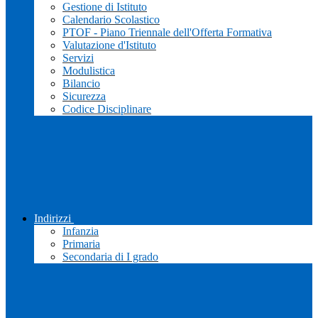
Gestione di Istituto
Calendario Scolastico
PTOF - Piano Triennale dell'Offerta Formativa
Valutazione d'Istituto
Servizi
Modulistica
Bilancio
Sicurezza
Codice Disciplinare
Indirizzi
Infanzia
Primaria
Secondaria di I grado