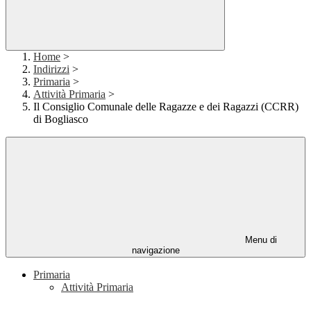
Home
>
Indirizzi
>
Primaria
>
Attività Primaria
>
Il Consiglio Comunale delle Ragazze e dei Ragazzi (CCRR)
di Bogliasco
Menu di
navigazione
Primaria
Attività Primaria