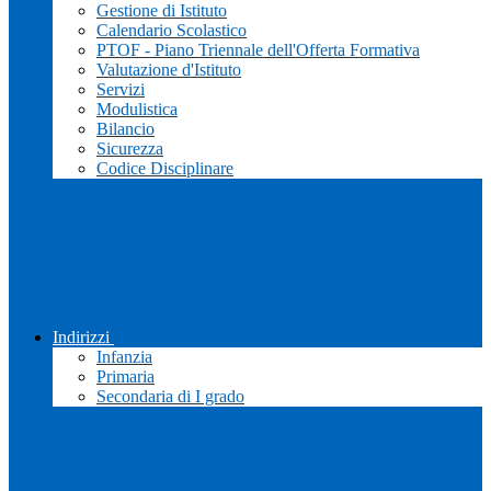
Gestione di Istituto
Calendario Scolastico
PTOF - Piano Triennale dell'Offerta Formativa
Valutazione d'Istituto
Servizi
Modulistica
Bilancio
Sicurezza
Codice Disciplinare
Indirizzi
Infanzia
Primaria
Secondaria di I grado