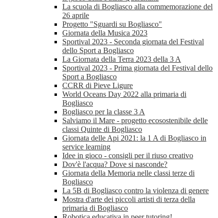
La scuola di Bogliasco alla commemorazione del
26 aprile
Progetto "Sguardi su Bogliasco"
Giornata della Musica 2023
Sportival 2023 - Seconda giornata del Festival
dello Sport a Bogliasco
La Giornata della Terra 2023 della 3 A
Sportival 2023 - Prima giornata del Festival dello
Sport a Bogliasco
CCRR di Pieve Ligure
World Oceans Day 2022 alla primaria di
Bogliasco
Bogliasco per la classe 3 A
Salviamo il Mare - progetto ecosostenibile delle
classi Quinte di Bogliasco
Giornata delle Api 2021: la 1 A di Bogliasco in
service learning
Idee in gioco - consigli per il riuso creativo
Dov'è l'acqua? Dove si nasconde?
Giornata della Memoria nelle classi terze di
Bogliasco
La 5B di Bogliasco contro la violenza di genere
Mostra d'arte dei piccoli artisti di terza della
primaria di Bogliasco
Robotica educativa in peer tutoring!