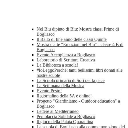
Nel Blu dipinto di Blu: Mostra classi Prime di
Bogliasco
Il Ballo di fine anno delle classi Quinte
Mostra d'arte "Emozioni nel Blu" - classe 4 B di
Bogliasco
Evento Accoglienza a Bogliasco
Laboratorio di Scrittura Creativa
La Biblioteca a scuola!
#IoLeggoPerché: tanti bellissimi libri donati alle
nostre scuole
La Scuola primaria di Sori per la pace
La Settimana della Musica
Evento Pesto!
Il giornalino della 5A è online!
Progetto "Giardiniamo - Outdoor education" a
Bogliasco
Lettere al Mediterraneo
Pentolaccia Solidale a Bogliasco
Il gioco della Patata Quarantina
La scuola di Bogliasco alla commemorazione del