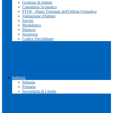
Gestione di Istituto
Calendario Scolastico
PTOF - Piano Triennale dell'Offerta Formativa
Valutazione d'Istituto
Servizi
Modulistica
Bilancio
Sicurezza
Codice Disciplinare
Indirizzi
Infanzia
Primaria
Secondaria di I grado