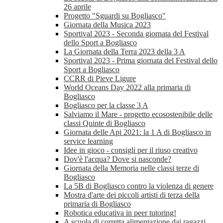
26 aprile
Progetto "Sguardi su Bogliasco"
Giornata della Musica 2023
Sportival 2023 - Seconda giornata del Festival
dello Sport a Bogliasco
La Giornata della Terra 2023 della 3 A
Sportival 2023 - Prima giornata del Festival dello
Sport a Bogliasco
CCRR di Pieve Ligure
World Oceans Day 2022 alla primaria di
Bogliasco
Bogliasco per la classe 3 A
Salviamo il Mare - progetto ecosostenibile delle
classi Quinte di Bogliasco
Giornata delle Api 2021: la 1 A di Bogliasco in
service learning
Idee in gioco - consigli per il riuso creativo
Dov'è l'acqua? Dove si nasconde?
Giornata della Memoria nelle classi terze di
Bogliasco
La 5B di Bogliasco contro la violenza di genere
Mostra d'arte dei piccoli artisti di terza della
primaria di Bogliasco
Robotica educativa in peer tutoring!
A scuola di corretta alimentazione dai ragazzi