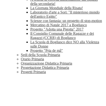
della secondaria!
La Giornata Mondiale della Risata!
Laboratorio d'arte a Sori: "Il misterioso mondo
dell'antico Egitto"
Scienze con fantasia: un progetto di stop-motion
Mercatino di Natale 2017 a Bogliasco
Progetto "Adotta una Pigotta" 2017
Il Consiglio Comunale delle Ragazze e dei
Ragazzi (CCRR) di Bogliasco
La Scuola di Bogliasco dice NO alla Violenza
sulle Donne
Progetto "Pria de mâ"
Sedi della Scuola Primaria
Orario Primaria
Organizzazione Didattica Primaria
Progettazione Didattica Primaria
Progetti Primaria