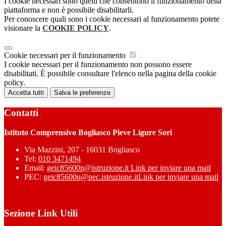
I cookie necessari sono quelli che consentono il funzionamento della
piattaforma e non è possibile disabilitarli.
Per conoscere quali sono i cookie necessari al funzionamento potete
visionare la
COOKIE POLICY
.
Cookie necessari per il funzionamento
I cookie necessari per il funzionamento non possono essere
disabilitati. È possibile consultare l'elenco nella pagina della cookie
policy.
Accetta tutti
Salva le preferenze
Contatti
Istituto Comprensivo Bogliasco Pieve Ligure Sori
Via Mazzini, 207 - 16031 Bogliasco
Tel:
010 3471494
Email:
geic85600n@istruzione.it
Link per inviare una mail
PEC:
geic85600n@pec.istruzione.it
Link per inviare una mail
Sezione Link Utili