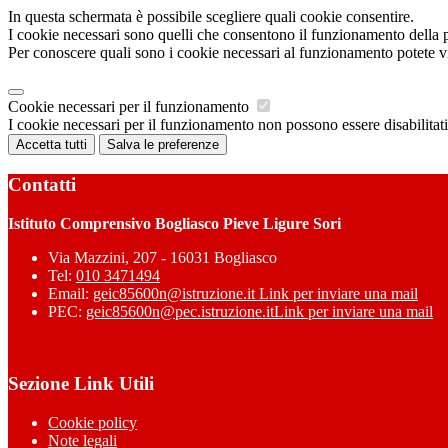
In questa schermata è possibile scegliere quali cookie consentire.
I cookie necessari sono quelli che consentono il funzionamento della pi
Per conoscere quali sono i cookie necessari al funzionamento potete v
Cookie necessari per il funzionamento
I cookie necessari per il funzionamento non possono essere disabilitati.
Accetta tutti
Salva le preferenze
Contatti
Istituto Comprensivo Bogliasco Pieve Ligure Sori
Via Mazzini, 207 - 16031 Bogliasco
Tel:
010 3471494
Email:
geic85600n@istruzione.it
Link per inviare una mail
PEC:
geic85600n@pec.istruzione.it
Link per inviare una mail
Sezione Link Utili
Cookie policy
Note legali