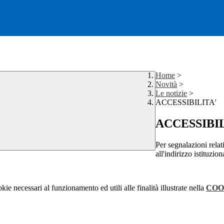
Home
>
Novità
>
Le notizie
>
ACCESSIBILITA'
ACCESSIBIL
Per segnalazioni relat
all'indirizzo istituzio
kie necessari al funzionamento ed utili alle finalità illustrate nella
COO