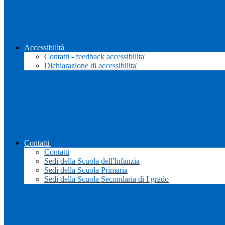
Accessibilità
Contatti - feedback accessibilita'
Dichiarazione di accessibilita'
Contatti
Contatti
Sedi della Scuola dell'Infanzia
Sedi della Scuola Primaria
Sedi della Scuola Secondaria di I grado