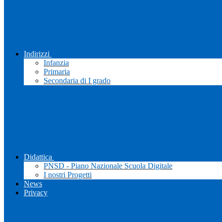
Indirizzi
Infanzia
Primaria
Secondaria di I grado
Didattica
PNSD - Piano Nazionale Scuola Digitale
I nostri Progetti
News
Privacy