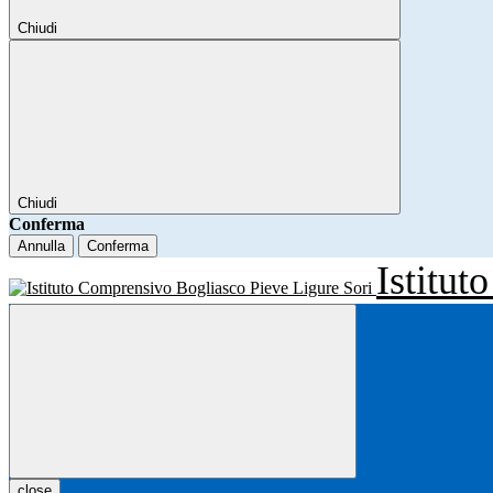
Chiudi
Chiudi
Conferma
Annulla
Conferma
Istitu
close