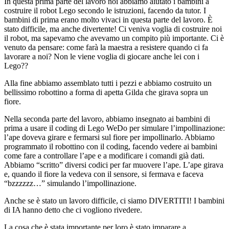
In questa prima parte del lavoro noi abbiamo aiutato i bambini a
costruire il robot Lego secondo le istruzioni, facendo da tutor. I
bambini di prima erano molto vivaci in questa parte del lavoro. È
stato difficile, ma anche divertente! Ci veniva voglia di costruire noi
il robot, ma sapevamo che avevamo un compito più importante. Ci è
venuto da pensare: come farà la maestra a resistere quando ci fa
lavorare a noi? Non le viene voglia di giocare anche lei con i
Lego??
Alla fine abbiamo assemblato tutti i pezzi e abbiamo costruito un
bellissimo robottino a forma di apetta Gilda che girava sopra un
fiore.
Nella seconda parte del lavoro, abbiamo insegnato ai bambini di
prima a usare il coding di Lego WeDo per simulare l’impollinazione:
l’ape doveva girare e fermarsi sul fiore per impollinarlo. Abbiamo
programmato il robottino con il coding, facendo vedere ai bambini
come fare a controllare l’ape e a modificare i comandi già dati.
Abbiamo “scritto” diversi codici per far muovere l’ape. L’ape girava
e, quando il fiore la vedeva con il sensore, si fermava e faceva
“bzzzzzz…” simulando l’impollinazione.
Anche se è stato un lavoro difficile, ci siamo DIVERTITI! I bambini
di IA hanno detto che ci vogliono rivedere.
La cosa che è stata importante per loro è stato imparare a