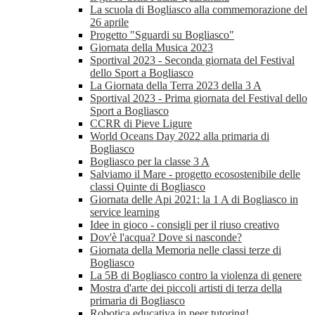
La scuola di Bogliasco alla commemorazione del
26 aprile
Progetto "Sguardi su Bogliasco"
Giornata della Musica 2023
Sportival 2023 - Seconda giornata del Festival
dello Sport a Bogliasco
La Giornata della Terra 2023 della 3 A
Sportival 2023 - Prima giornata del Festival dello
Sport a Bogliasco
CCRR di Pieve Ligure
World Oceans Day 2022 alla primaria di
Bogliasco
Bogliasco per la classe 3 A
Salviamo il Mare - progetto ecosostenibile delle
classi Quinte di Bogliasco
Giornata delle Api 2021: la 1 A di Bogliasco in
service learning
Idee in gioco - consigli per il riuso creativo
Dov'è l'acqua? Dove si nasconde?
Giornata della Memoria nelle classi terze di
Bogliasco
La 5B di Bogliasco contro la violenza di genere
Mostra d'arte dei piccoli artisti di terza della
primaria di Bogliasco
Robotica educativa in peer tutoring!