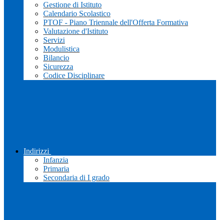
Gestione di Istituto
Calendario Scolastico
PTOF - Piano Triennale dell'Offerta Formativa
Valutazione d'Istituto
Servizi
Modulistica
Bilancio
Sicurezza
Codice Disciplinare
Indirizzi
Infanzia
Primaria
Secondaria di I grado