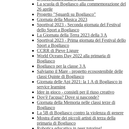
La scuola di Bogliasco alla commemorazione del
26 aprile
Progetto "Sguardi su Bogliasco"
Giornata della Musica 2023
Sportival 2023 - Seconda giornata del Festival
dello Sport a Bogliasco
La Giornata della Terra 2023 della 3 A
Sportival 2023 - Prima giornata del Festival dello
Sport a Bogliasco
CCRR di Pieve Ligure
World Oceans Day 2022 alla primaria di
Bogliasco
Bogliasco per la classe 3 A
Salviamo il Mare - progetto ecosostenibile delle
classi Quinte di Bogliasco
Giornata delle Api 2021: la 1 A di Bogliasco in
service learning
Idee in gioco - consigli per il riuso creativo
Dov'è l'acqua? Dove si nasconde?
Giornata della Memoria nelle classi terze di
Bogliasco
La 5B di Bogliasco contro la violenza di genere
Mostra d'arte dei piccoli artisti di terza della
primaria di Bogliasco
Robotica educativa in peer tutoring!