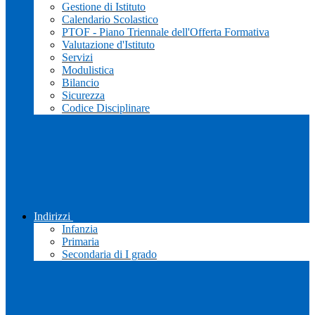
Gestione di Istituto
Calendario Scolastico
PTOF - Piano Triennale dell'Offerta Formativa
Valutazione d'Istituto
Servizi
Modulistica
Bilancio
Sicurezza
Codice Disciplinare
Indirizzi
Infanzia
Primaria
Secondaria di I grado