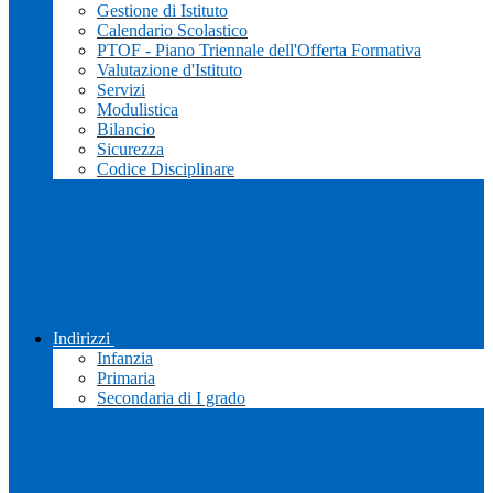
Gestione di Istituto
Calendario Scolastico
PTOF - Piano Triennale dell'Offerta Formativa
Valutazione d'Istituto
Servizi
Modulistica
Bilancio
Sicurezza
Codice Disciplinare
Indirizzi
Infanzia
Primaria
Secondaria di I grado