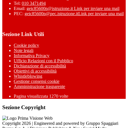
Tel:
010 3471494
Email:
geic85600n@istruzione.it
Link per inviare una mail
PEC:
geic85600n@pec.istruzione.it
Link per inviare una mail
Sezione Link Utili
Cookie policy
Note legali
Informativa Privacy
Ufficio Relazioni con il Pubblico
Dichiarazione di accessibilità
Obiettivi di accessibilità
Whistleblowing
Gestione consensi cookie
Amministrazione trasparente
Pagina visualizzata
1270
volte
Sezione Copyright
Copyright 2026 | Engineered and powered by Gruppo Spaggiari