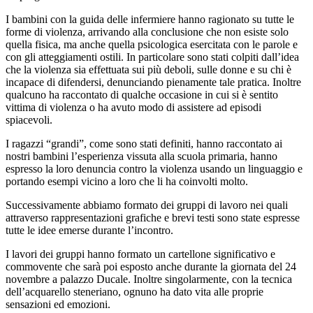
I bambini con la guida delle infermiere hanno ragionato su tutte le
forme di violenza, arrivando alla conclusione che non esiste solo
quella fisica, ma anche quella psicologica esercitata con le parole e
con gli atteggiamenti ostili. In particolare sono stati colpiti dall’idea
che la violenza sia effettuata sui più deboli, sulle donne e su chi è
incapace di difendersi, denunciando pienamente tale pratica. Inoltre
qualcuno ha raccontato di qualche occasione in cui si è sentito
vittima di violenza o ha avuto modo di assistere ad episodi
spiacevoli.
I ragazzi “grandi”, come sono stati definiti, hanno raccontato ai
nostri bambini l’esperienza vissuta alla scuola primaria, hanno
espresso la loro denuncia contro la violenza usando un linguaggio e
portando esempi vicino a loro che li ha coinvolti molto.
Successivamente abbiamo formato dei gruppi di lavoro nei quali
attraverso rappresentazioni grafiche e brevi testi sono state espresse
tutte le idee emerse durante l’incontro.
I lavori dei gruppi hanno formato un cartellone significativo e
commovente che sarà poi esposto anche durante la giornata del 24
novembre a palazzo Ducale. Inoltre singolarmente, con la tecnica
dell’acquarello steneriano, ognuno ha dato vita alle proprie
sensazioni ed emozioni.