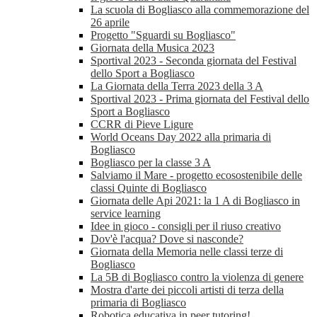
La scuola di Bogliasco alla commemorazione del
26 aprile
Progetto "Sguardi su Bogliasco"
Giornata della Musica 2023
Sportival 2023 - Seconda giornata del Festival
dello Sport a Bogliasco
La Giornata della Terra 2023 della 3 A
Sportival 2023 - Prima giornata del Festival dello
Sport a Bogliasco
CCRR di Pieve Ligure
World Oceans Day 2022 alla primaria di
Bogliasco
Bogliasco per la classe 3 A
Salviamo il Mare - progetto ecosostenibile delle
classi Quinte di Bogliasco
Giornata delle Api 2021: la 1 A di Bogliasco in
service learning
Idee in gioco - consigli per il riuso creativo
Dov'è l'acqua? Dove si nasconde?
Giornata della Memoria nelle classi terze di
Bogliasco
La 5B di Bogliasco contro la violenza di genere
Mostra d'arte dei piccoli artisti di terza della
primaria di Bogliasco
Robotica educativa in peer tutoring!