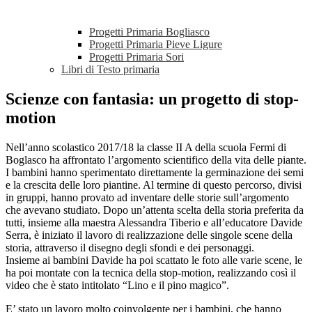
Progetti Primaria Bogliasco
Progetti Primaria Pieve Ligure
Progetti Primaria Sori
Libri di Testo primaria
Scienze con fantasia: un progetto di stop-
motion
Nell’anno scolastico 2017/18 la classe II A della scuola Fermi di
Boglasco ha affrontato l’argomento scientifico della vita delle piante.
I bambini hanno sperimentato direttamente la germinazione dei semi
e la crescita delle loro piantine. Al termine di questo percorso, divisi
in gruppi, hanno provato ad inventare delle storie sull’argomento
che avevano studiato. Dopo un’attenta scelta della storia preferita da
tutti, insieme alla maestra Alessandra Tiberio e all’educatore Davide
Serra, è iniziato il lavoro di realizzazione delle singole scene della
storia, attraverso il disegno degli sfondi e dei personaggi.
Insieme ai bambini Davide ha poi scattato le foto alle varie scene, le
ha poi montate con la tecnica della stop-motion, realizzando così il
video che è stato intitolato “Lino e il pino magico”.
E’ stato un lavoro molto coinvolgente per i bambini, che hanno