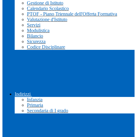
Gestione di Istituto
Calendario Scolastico
PTOF - Piano Triennale dell'Offerta Formativa
Valutazione d'Istituto
Servizi
Modulistica
Bilancio
Sicurezza
Codice Disciplinare
Indirizzi
Infanzia
Primaria
Secondaria di I grado