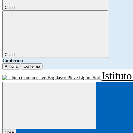
Chiudi
Chiudi
Conferma
Annulla
Conferma
Istitu
close