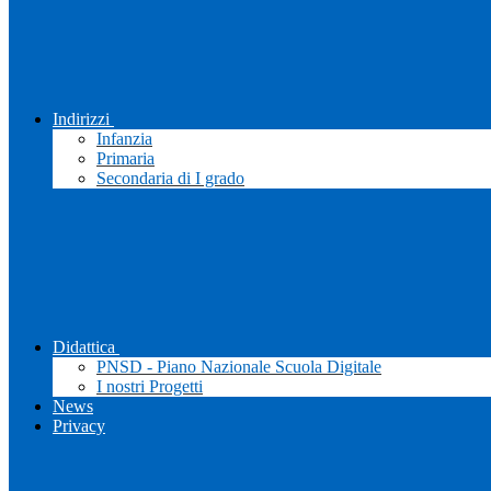
Indirizzi
Infanzia
Primaria
Secondaria di I grado
Didattica
PNSD - Piano Nazionale Scuola Digitale
I nostri Progetti
News
Privacy