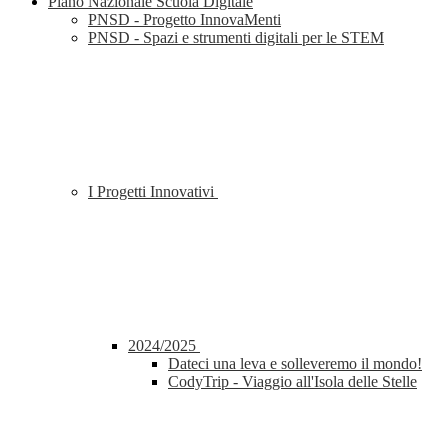
Piano Nazionale Scuola Digitale
PNSD - Progetto InnovaMenti
PNSD - Spazi e strumenti digitali per le STEM
I Progetti Innovativi
2024/2025
Dateci una leva e solleveremo il mondo!
CodyTrip - Viaggio all'Isola delle Stelle