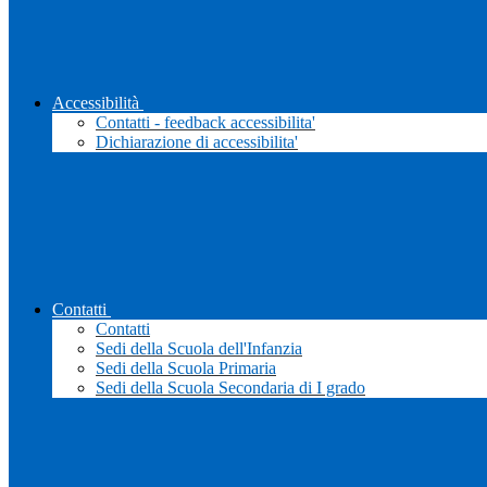
Accessibilità
Contatti - feedback accessibilita'
Dichiarazione di accessibilita'
Contatti
Contatti
Sedi della Scuola dell'Infanzia
Sedi della Scuola Primaria
Sedi della Scuola Secondaria di I grado