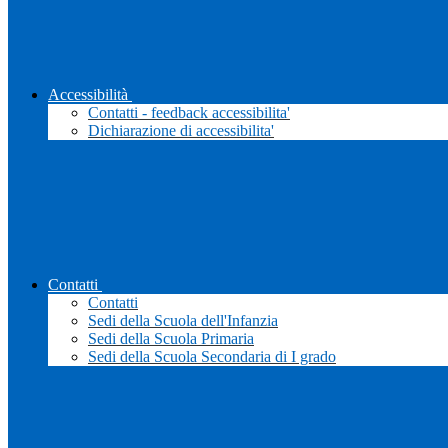
Accessibilità
Contatti - feedback accessibilita'
Dichiarazione di accessibilita'
Contatti
Contatti
Sedi della Scuola dell'Infanzia
Sedi della Scuola Primaria
Sedi della Scuola Secondaria di I grado