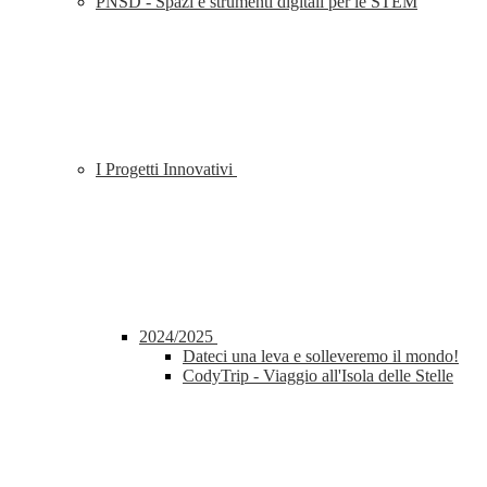
PNSD - Spazi e strumenti digitali per le STEM
I Progetti Innovativi
2024/2025
Dateci una leva e solleveremo il mondo!
CodyTrip - Viaggio all'Isola delle Stelle