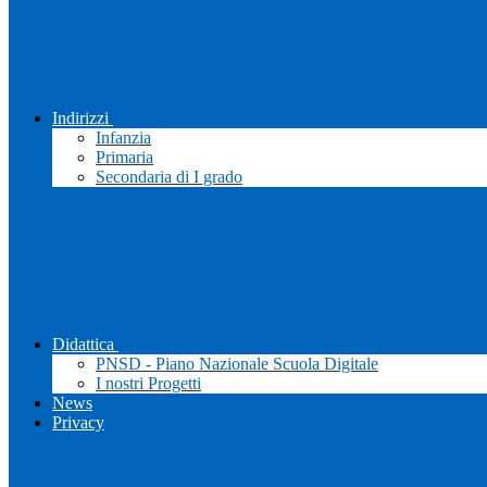
Indirizzi
Infanzia
Primaria
Secondaria di I grado
Didattica
PNSD - Piano Nazionale Scuola Digitale
I nostri Progetti
News
Privacy