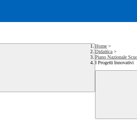
Home
>
Didattica
>
Piano Nazionale Scuo
I Progetti Innovativi