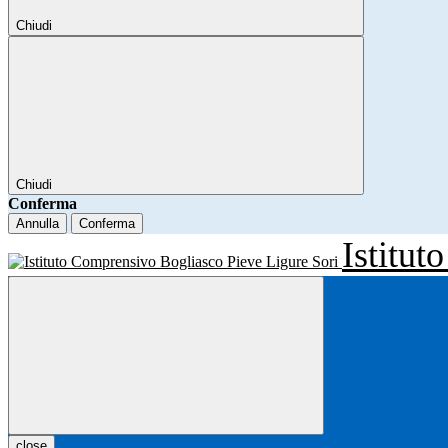
Chiudi
Chiudi
Conferma
Annulla
Conferma
Istitu
close