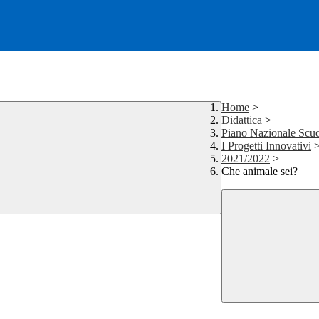
Home
>
Didattica
>
Piano Nazionale Scuo
I Progetti Innovativi
2021/2022
>
Che animale sei?