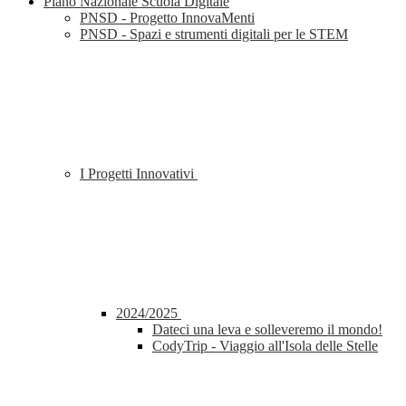
Piano Nazionale Scuola Digitale
PNSD - Progetto InnovaMenti
PNSD - Spazi e strumenti digitali per le STEM
I Progetti Innovativi
2024/2025
Dateci una leva e solleveremo il mondo!
CodyTrip - Viaggio all'Isola delle Stelle