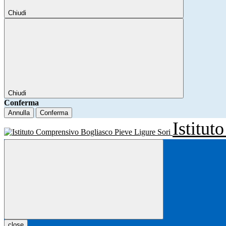
Chiudi
Chiudi
Conferma
Annulla
Conferma
Istitu
close