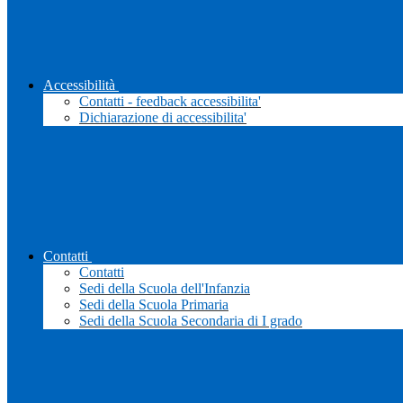
Accessibilità
Contatti - feedback accessibilita'
Dichiarazione di accessibilita'
Contatti
Contatti
Sedi della Scuola dell'Infanzia
Sedi della Scuola Primaria
Sedi della Scuola Secondaria di I grado