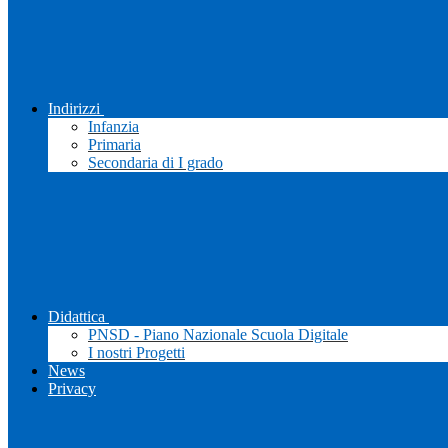
Indirizzi
Infanzia
Primaria
Secondaria di I grado
Didattica
PNSD - Piano Nazionale Scuola Digitale
I nostri Progetti
News
Privacy