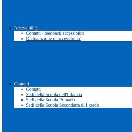
Accessibilità
Contatti - feedback accessibilita'
Dichiarazione di accessibilita'
Contatti
Contatti
Sedi della Scuola dell'Infanzia
Sedi della Scuola Primaria
Sedi della Scuola Secondaria di I grado