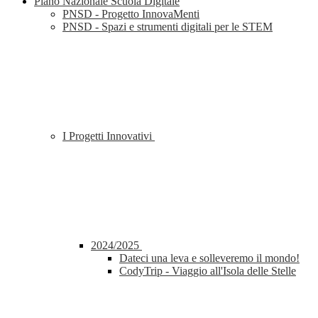
Piano Nazionale Scuola Digitale
PNSD - Progetto InnovaMenti
PNSD - Spazi e strumenti digitali per le STEM
I Progetti Innovativi
2024/2025
Dateci una leva e solleveremo il mondo!
CodyTrip - Viaggio all'Isola delle Stelle