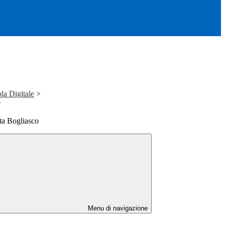
la Digitale
>
>
nta Bogliasco
Menu di navigazione