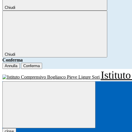
Chiudi
Chiudi
Conferma
Annulla
Conferma
Istitu
close