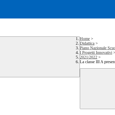
Home
>
Didattica
>
Piano Nazionale Scuo
I Progetti Innovativi
2021/2022
>
La classe III A prese