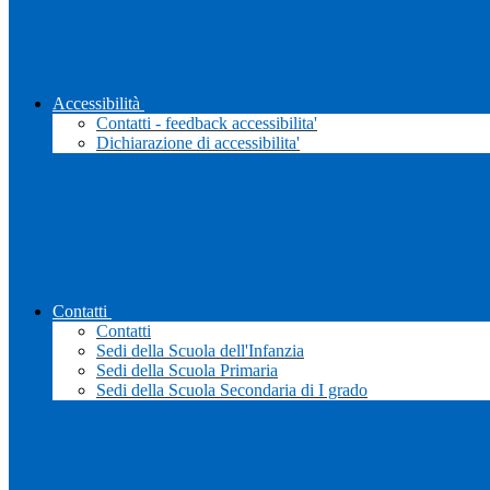
Accessibilità
Contatti - feedback accessibilita'
Dichiarazione di accessibilita'
Contatti
Contatti
Sedi della Scuola dell'Infanzia
Sedi della Scuola Primaria
Sedi della Scuola Secondaria di I grado