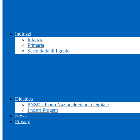
Indirizzi
Infanzia
Primaria
Secondaria di I grado
Didattica
PNSD - Piano Nazionale Scuola Digitale
I nostri Progetti
News
Privacy