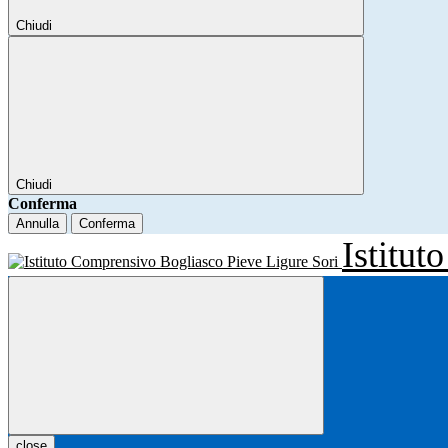
Chiudi
Chiudi
Conferma
Annulla
Conferma
Istitu
close