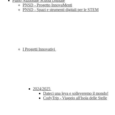
Piano Nazionale Scuola Digitale
PNSD - Progetto InnovaMenti
PNSD - Spazi e strumenti digitali per le STEM
I Progetti Innovativi
2024/2025
Dateci una leva e solleveremo il mondo!
CodyTrip - Viaggio all'Isola delle Stelle