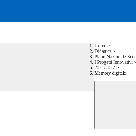
Home
>
Didattica
>
Piano Nazionale Scuo
I Progetti Innovativi
2021/2022
>
Memory digitale