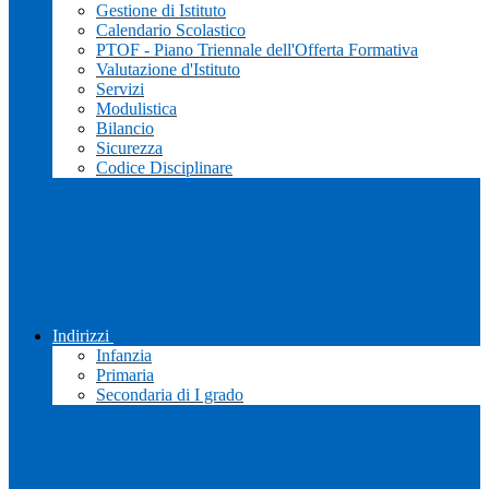
Gestione di Istituto
Calendario Scolastico
PTOF - Piano Triennale dell'Offerta Formativa
Valutazione d'Istituto
Servizi
Modulistica
Bilancio
Sicurezza
Codice Disciplinare
Indirizzi
Infanzia
Primaria
Secondaria di I grado