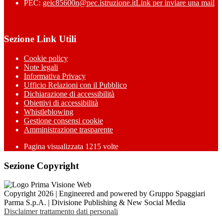
PEC:
geic85600n@pec.istruzione.it
Link per inviare una mail
Sezione Link Utili
Cookie policy
Note legali
Informativa Privacy
Ufficio Relazioni con il Pubblico
Dichiarazione di accessibilità
Obiettivi di accessibilità
Whistleblowing
Gestione consensi cookie
Amministrazione trasparente
Pagina visualizzata
1215
volte
Sezione Copyright
Copyright 2026 | Engineered and powered by Gruppo Spaggiari
Parma S.p.A. | Divisione Publishing & New Social Media
Disclaimer trattamento dati personali