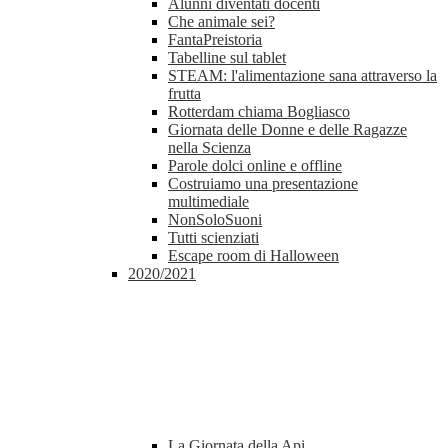
Alunni diventati docenti
Che animale sei?
FantaPreistoria
Tabelline sul tablet
STEAM: l'alimentazione sana attraverso la
frutta
Rotterdam chiama Bogliasco
Giornata delle Donne e delle Ragazze
nella Scienza
Parole dolci online e offline
Costruiamo una presentazione
multimediale
NonSoloSuoni
Tutti scienziati
Escape room di Halloween
2020/2021
La Giornata della Api