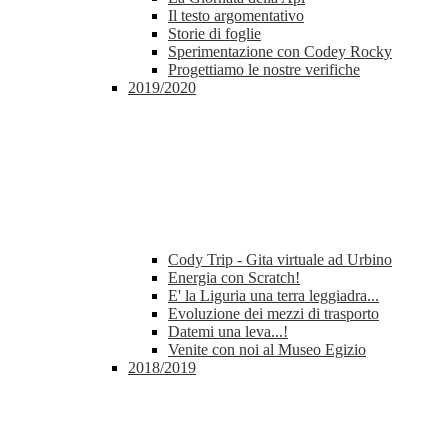
Il testo argomentativo
Storie di foglie
Sperimentazione con Codey Rocky
Progettiamo le nostre verifiche
2019/2020
Cody Trip - Gita virtuale ad Urbino
Energia con Scratch!
E' la Liguria una terra leggiadra...
Evoluzione dei mezzi di trasporto
Datemi una leva...!
Venite con noi al Museo Egizio
2018/2019