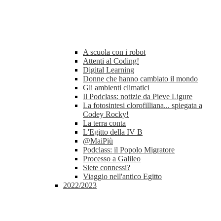
A scuola con i robot
Attenti al Coding!
Digital Learning
Donne che hanno cambiato il mondo
Gli ambienti climatici
Il Podclass: notizie da Pieve Ligure
La fotosintesi clorofilliana... spiegata a
Codey Rocky!
La terra conta
L'Egitto della IV B
@MaiPiù
Podclass: il Popolo Migratore
Processo a Galileo
Siete connessi?
Viaggio nell'antico Egitto
2022/2023