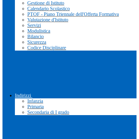
Gestione di Istituto
Calendario Scolastico
PTOF - Piano Triennale dell'Offerta Formativa
Valutazione d'Istituto
Servizi
Modulistica
Bilancio
Sicurezza
Codice Disciplinare
Indirizzi
Infanzia
Primaria
Secondaria di I grado