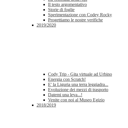
Il testo argomentativo
Storie di foglie
Sperimentazione con Codey Rocky
Progettiamo le nostre verifiche
2019/2020
Cody Trip - Gita virtuale ad Urbino
Energia con Scratch!
E' la Liguria una terra leggiadra...
Evoluzione dei mezzi di trasporto
Datemi una leva...!
Venite con noi al Museo Egizio
2018/2019