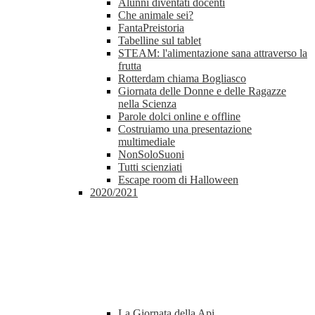
Alunni diventati docenti
Che animale sei?
FantaPreistoria
Tabelline sul tablet
STEAM: l'alimentazione sana attraverso la
frutta
Rotterdam chiama Bogliasco
Giornata delle Donne e delle Ragazze
nella Scienza
Parole dolci online e offline
Costruiamo una presentazione
multimediale
NonSoloSuoni
Tutti scienziati
Escape room di Halloween
2020/2021
La Giornata della Api