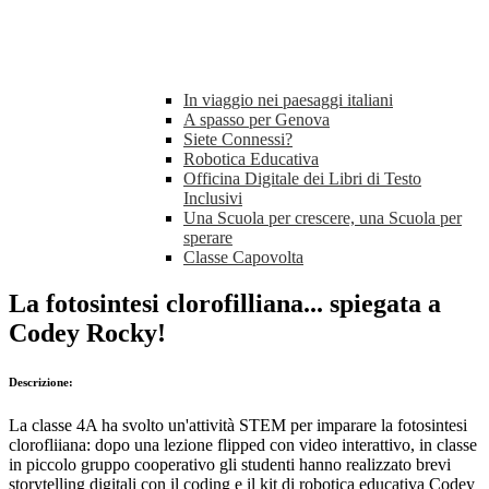
In viaggio nei paesaggi italiani
A spasso per Genova
Siete Connessi?
Robotica Educativa
Officina Digitale dei Libri di Testo
Inclusivi
Una Scuola per crescere, una Scuola per
sperare
Classe Capovolta
La fotosintesi clorofilliana... spiegata a
Codey Rocky!
Descrizione:
La classe 4A ha svolto un'attività STEM per imparare la fotosintesi
clorofliiana: dopo una lezione flipped con video interattivo, in classe
in piccolo gruppo cooperativo gli studenti hanno realizzato brevi
storytelling digitali con il coding e il kit di robotica educativa Codey