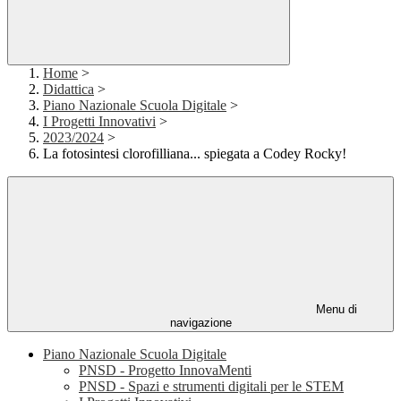
Home
>
Didattica
>
Piano Nazionale Scuola Digitale
>
I Progetti Innovativi
>
2023/2024
>
La fotosintesi clorofilliana... spiegata a Codey Rocky!
Menu di
navigazione
Piano Nazionale Scuola Digitale
PNSD - Progetto InnovaMenti
PNSD - Spazi e strumenti digitali per le STEM