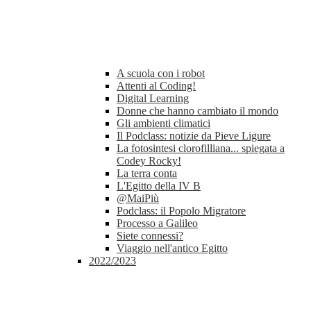
A scuola con i robot
Attenti al Coding!
Digital Learning
Donne che hanno cambiato il mondo
Gli ambienti climatici
Il Podclass: notizie da Pieve Ligure
La fotosintesi clorofilliana... spiegata a
Codey Rocky!
La terra conta
L'Egitto della IV B
@MaiPiù
Podclass: il Popolo Migratore
Processo a Galileo
Siete connessi?
Viaggio nell'antico Egitto
2022/2023