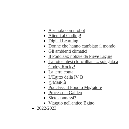
A scuola con i robot
Attenti al Coding!
Digital Learning
Donne che hanno cambiato il mondo
Gli ambienti climatici
Il Podclass: notizie da Pieve Ligure
La fotosintesi clorofilliana... spiegata a
Codey Rocky!
La terra conta
L'Egitto della IV B
@MaiPiù
Podclass: il Popolo Migratore
Processo a Galileo
Siete connessi?
Viaggio nell'antico Egitto
2022/2023