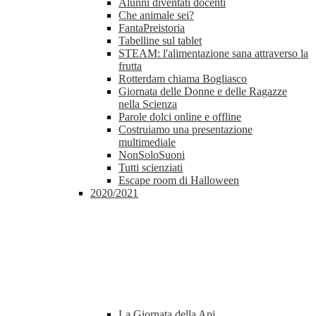
Alunni diventati docenti
Che animale sei?
FantaPreistoria
Tabelline sul tablet
STEAM: l'alimentazione sana attraverso la
frutta
Rotterdam chiama Bogliasco
Giornata delle Donne e delle Ragazze
nella Scienza
Parole dolci online e offline
Costruiamo una presentazione
multimediale
NonSoloSuoni
Tutti scienziati
Escape room di Halloween
2020/2021
La Giornata della Api