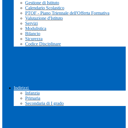
Gestione di Istituto
Calendario Scolastico
PTOF - Piano Triennale dell'Offerta Formativa
Valutazione d'Istituto
Servizi
Modulistica
Bilancio
Sicurezza
Codice Disciplinare
Indirizzi
Infanzia
Primaria
Secondaria di I grado