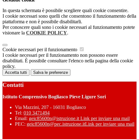
In questa schermata è possibile scegliere quali cookie consentire.
I cookie necessari sono quelli che consentono il funzionamento della
piattaforma e non è possibile disabilitarli.
Per conoscere quali sono i cookie necessari al funzionamento potete
visionare la
COOKIE POLICY
.
Cookie necessari per il funzionamento
I cookie necessari per il funzionamento non possono essere
disabilitati. È possibile consultare l'elenco nella pagina della cookie
policy.
Accetta tutti
Salva le preferenze
Contatti
Istituto Comprensivo Bogliasco Pieve Ligure Sori
Via Mazzini, 207 - 16031 Bogliasco
Tel:
010 3471494
Email:
geic85600n@istruzione.it
Link per inviare una mail
PEC:
geic85600n@pec.istruzione.it
Link per inviare una mail