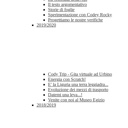
Il testo argomentativo
Storie di foglie
Sperimentazione con Codey Rocky
Progettiamo le nostre verifiche
2019/2020
Cody Trip - Gita virtuale ad Urbino
Energia con Scratch!
E' la Liguria una terra leggiadra...
Evoluzione dei mezzi di trasporto
Datemi una leva...!
Venite con noi al Museo Egizio
2018/2019