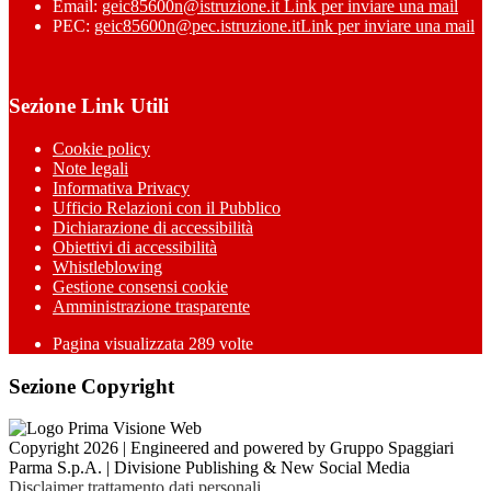
Email:
geic85600n@istruzione.it
Link per inviare una mail
PEC:
geic85600n@pec.istruzione.it
Link per inviare una mail
Sezione Link Utili
Cookie policy
Note legali
Informativa Privacy
Ufficio Relazioni con il Pubblico
Dichiarazione di accessibilità
Obiettivi di accessibilità
Whistleblowing
Gestione consensi cookie
Amministrazione trasparente
Pagina visualizzata
289
volte
Sezione Copyright
Copyright 2026 | Engineered and powered by Gruppo Spaggiari
Parma S.p.A. | Divisione Publishing & New Social Media
Disclaimer trattamento dati personali