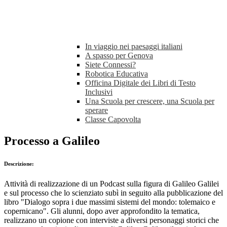
In viaggio nei paesaggi italiani
A spasso per Genova
Siete Connessi?
Robotica Educativa
Officina Digitale dei Libri di Testo
Inclusivi
Una Scuola per crescere, una Scuola per
sperare
Classe Capovolta
Processo a Galileo
Descrizione:
Attività di realizzazione di un Podcast sulla figura di Galileo Galilei
e sul processo che lo scienziato subì in seguito alla pubblicazione del
libro "Dialogo sopra i due massimi sistemi del mondo: tolemaico e
copernicano". Gli alunni, dopo aver approfondito la tematica,
realizzano un copione con interviste a diversi personaggi storici che