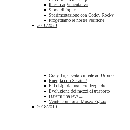
Il testo argomentativo
Storie di foglie
Sperimentazione con Codey Rocky
Progettiamo le nostre verifiche
2019/2020
Cody Trip - Gita virtuale ad Urbino
Energia con Scratch!
E' la Liguria una terra leggiadra...
Evoluzione dei mezzi di trasporto
Datemi una leva...!
Venite con noi al Museo Egizio
2018/2019