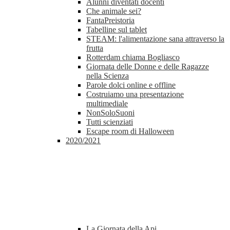
Alunni diventati docenti
Che animale sei?
FantaPreistoria
Tabelline sul tablet
STEAM: l'alimentazione sana attraverso la
frutta
Rotterdam chiama Bogliasco
Giornata delle Donne e delle Ragazze
nella Scienza
Parole dolci online e offline
Costruiamo una presentazione
multimediale
NonSoloSuoni
Tutti scienziati
Escape room di Halloween
2020/2021
La Giornata della Api