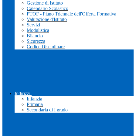
Gestione di Istituto
Calendario Scolastico
PTOF - Piano Triennale dell'Offerta Formativa
Valutazione d'Istituto
Servizi
Modulistica
Bilancio
Sicurezza
Codice Disciplinare
Indirizzi
Infanzia
Primaria
Secondaria di I grado