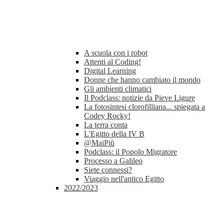
A scuola con i robot
Attenti al Coding!
Digital Learning
Donne che hanno cambiato il mondo
Gli ambienti climatici
Il Podclass: notizie da Pieve Ligure
La fotosintesi clorofilliana... spiegata a
Codey Rocky!
La terra conta
L'Egitto della IV B
@MaiPiù
Podclass: il Popolo Migratore
Processo a Galileo
Siete connessi?
Viaggio nell'antico Egitto
2022/2023