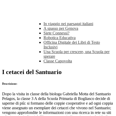
In viaggio nei paesaggi italiani
A spasso per Genova
Siete Connessi?
Robotica Educativa
Officina Digitale dei Libri di Testo
Inclusivi
Una Scuola per crescere, una Scuola per
sperare
Classe Capovolta
I cetacei del Santuario
Descrizione:
Dopo la visita in classe della biologa Gabriella Motta del Santuario
Pelagos, la classe 3 A della Scuola Primaria di Bogliasco decide di
saperne di più: si formano delle coppie cooperative e ad ogni coppia
viene assegnato un esemplare dei cetacei che vivono nel Santuario;
vengono approfondite le informazioni con una ricerca in rete su siti