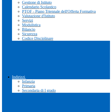
Gestione di Istituto
Calendario Scolastico
PTOF - Piano Triennale dell'Offerta Formativa
Valutazione d'Istituto
Servizi
Modulistica
Bilancio
Sicurezza
Codice Disciplinare
Indirizzi
Infanzia
Primaria
Secondaria di I grado