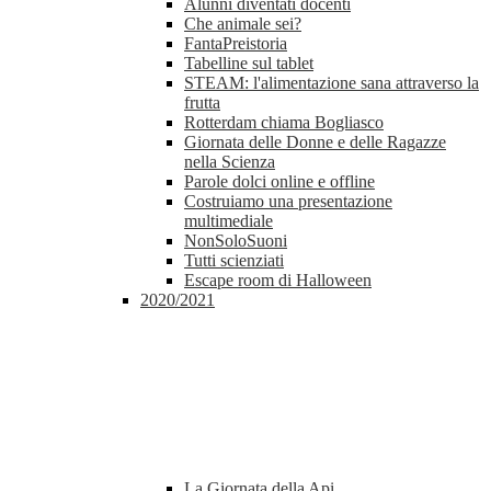
Alunni diventati docenti
Che animale sei?
FantaPreistoria
Tabelline sul tablet
STEAM: l'alimentazione sana attraverso la
frutta
Rotterdam chiama Bogliasco
Giornata delle Donne e delle Ragazze
nella Scienza
Parole dolci online e offline
Costruiamo una presentazione
multimediale
NonSoloSuoni
Tutti scienziati
Escape room di Halloween
2020/2021
La Giornata della Api