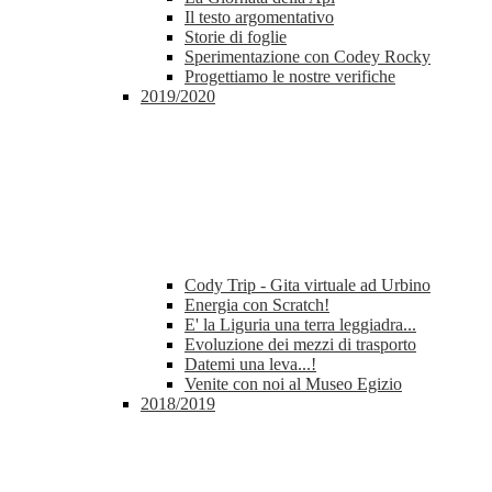
Il testo argomentativo
Storie di foglie
Sperimentazione con Codey Rocky
Progettiamo le nostre verifiche
2019/2020
Cody Trip - Gita virtuale ad Urbino
Energia con Scratch!
E' la Liguria una terra leggiadra...
Evoluzione dei mezzi di trasporto
Datemi una leva...!
Venite con noi al Museo Egizio
2018/2019