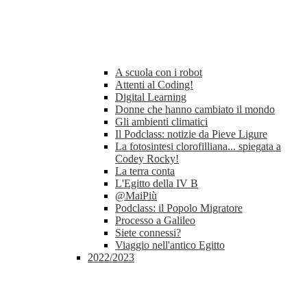
A scuola con i robot
Attenti al Coding!
Digital Learning
Donne che hanno cambiato il mondo
Gli ambienti climatici
Il Podclass: notizie da Pieve Ligure
La fotosintesi clorofilliana... spiegata a
Codey Rocky!
La terra conta
L'Egitto della IV B
@MaiPiù
Podclass: il Popolo Migratore
Processo a Galileo
Siete connessi?
Viaggio nell'antico Egitto
2022/2023