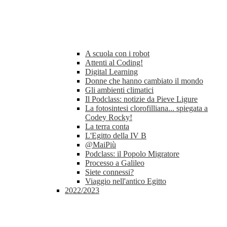
A scuola con i robot
Attenti al Coding!
Digital Learning
Donne che hanno cambiato il mondo
Gli ambienti climatici
Il Podclass: notizie da Pieve Ligure
La fotosintesi clorofilliana... spiegata a
Codey Rocky!
La terra conta
L'Egitto della IV B
@MaiPiù
Podclass: il Popolo Migratore
Processo a Galileo
Siete connessi?
Viaggio nell'antico Egitto
2022/2023