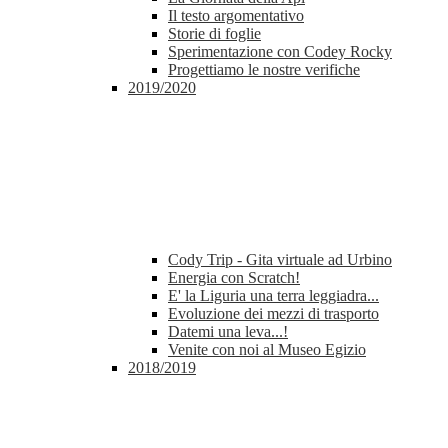
Il testo argomentativo
Storie di foglie
Sperimentazione con Codey Rocky
Progettiamo le nostre verifiche
2019/2020
Cody Trip - Gita virtuale ad Urbino
Energia con Scratch!
E' la Liguria una terra leggiadra...
Evoluzione dei mezzi di trasporto
Datemi una leva...!
Venite con noi al Museo Egizio
2018/2019