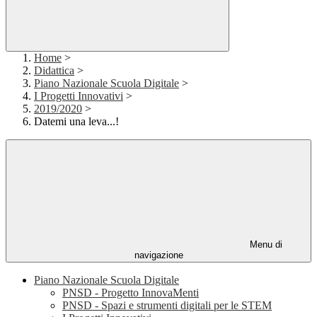
Home
>
Didattica
>
Piano Nazionale Scuola Digitale
>
I Progetti Innovativi
>
2019/2020
>
Datemi una leva...!
Menu di
navigazione
Piano Nazionale Scuola Digitale
PNSD - Progetto InnovaMenti
PNSD - Spazi e strumenti digitali per le STEM