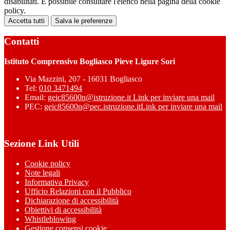
disabilitati. È possibile consultare l'elenco nella pagina della cookie
policy.
Accetta tutti
Salva le preferenze
Contatti
Istituto Comprensivo Bogliasco Pieve Ligure Sori
Via Mazzini, 207 - 16031 Bogliasco
Tel:
010 3471494
Email:
geic85600n@istruzione.it
Link per inviare una mail
PEC:
geic85600n@pec.istruzione.it
Link per inviare una mail
Sezione Link Utili
Cookie policy
Note legali
Informativa Privacy
Ufficio Relazioni con il Pubblico
Dichiarazione di accessibilità
Obiettivi di accessibilità
Whistleblowing
Gestione consensi cookie