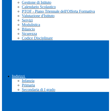
Gestione di Istituto
Calendario Scolastico
PTOF - Piano Triennale dell'Offerta Formativa
Valutazione d'Istituto
Servizi
Modulistica
Bilancio
Sicurezza
Codice Disciplinare
Indirizzi
Infanzia
Primaria
Secondaria di I grado