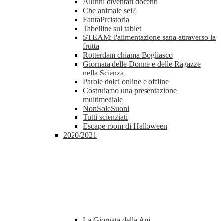
Alunni diventati docenti
Che animale sei?
FantaPreistoria
Tabelline sul tablet
STEAM: l'alimentazione sana attraverso la
frutta
Rotterdam chiama Bogliasco
Giornata delle Donne e delle Ragazze
nella Scienza
Parole dolci online e offline
Costruiamo una presentazione
multimediale
NonSoloSuoni
Tutti scienziati
Escape room di Halloween
2020/2021
La Giornata della Api