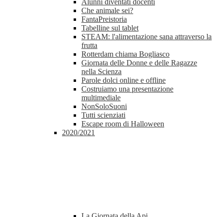
Alunni diventati docenti
Che animale sei?
FantaPreistoria
Tabelline sul tablet
STEAM: l'alimentazione sana attraverso la
frutta
Rotterdam chiama Bogliasco
Giornata delle Donne e delle Ragazze
nella Scienza
Parole dolci online e offline
Costruiamo una presentazione
multimediale
NonSoloSuoni
Tutti scienziati
Escape room di Halloween
2020/2021
La Giornata della Api