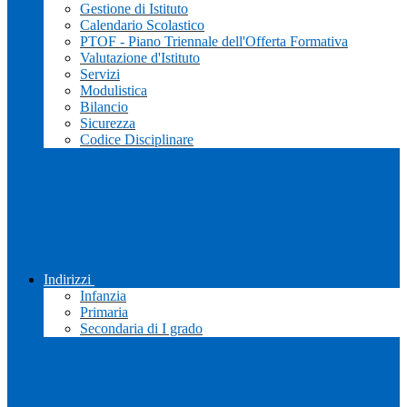
Gestione di Istituto
Calendario Scolastico
PTOF - Piano Triennale dell'Offerta Formativa
Valutazione d'Istituto
Servizi
Modulistica
Bilancio
Sicurezza
Codice Disciplinare
Indirizzi
Infanzia
Primaria
Secondaria di I grado