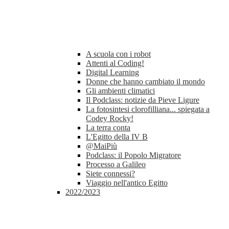
A scuola con i robot
Attenti al Coding!
Digital Learning
Donne che hanno cambiato il mondo
Gli ambienti climatici
Il Podclass: notizie da Pieve Ligure
La fotosintesi clorofilliana... spiegata a
Codey Rocky!
La terra conta
L'Egitto della IV B
@MaiPiù
Podclass: il Popolo Migratore
Processo a Galileo
Siete connessi?
Viaggio nell'antico Egitto
2022/2023