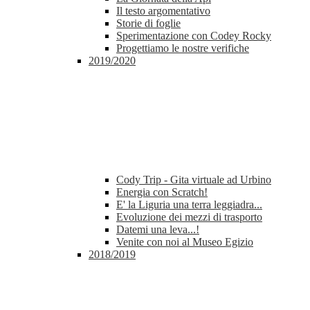
Il testo argomentativo
Storie di foglie
Sperimentazione con Codey Rocky
Progettiamo le nostre verifiche
2019/2020
Cody Trip - Gita virtuale ad Urbino
Energia con Scratch!
E' la Liguria una terra leggiadra...
Evoluzione dei mezzi di trasporto
Datemi una leva...!
Venite con noi al Museo Egizio
2018/2019