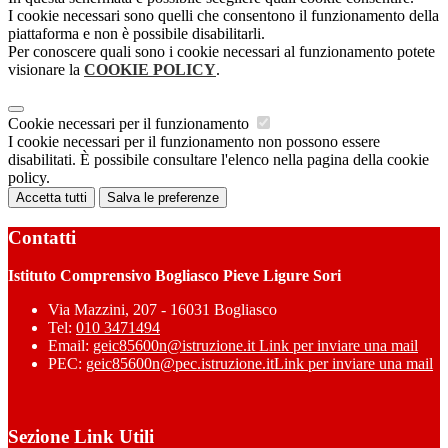
I cookie necessari sono quelli che consentono il funzionamento della
piattaforma e non è possibile disabilitarli.
Per conoscere quali sono i cookie necessari al funzionamento potete
visionare la
COOKIE POLICY
.
Cookie necessari per il funzionamento
I cookie necessari per il funzionamento non possono essere
disabilitati. È possibile consultare l'elenco nella pagina della cookie
policy.
Accetta tutti
Salva le preferenze
Contatti
Istituto Comprensivo Bogliasco Pieve Ligure Sori
Via Mazzini, 207 - 16031 Bogliasco
Tel:
010 3471494
Email:
geic85600n@istruzione.it
Link per inviare una mail
PEC:
geic85600n@pec.istruzione.it
Link per inviare una mail
Sezione Link Utili