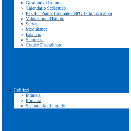
Gestione di Istituto
Calendario Scolastico
PTOF - Piano Triennale dell'Offerta Formativa
Valutazione d'Istituto
Servizi
Modulistica
Bilancio
Sicurezza
Codice Disciplinare
Indirizzi
Infanzia
Primaria
Secondaria di I grado