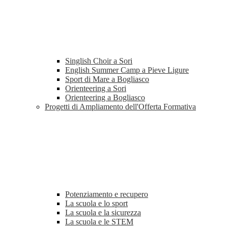
Singlish Choir a Sori
English Summer Camp a Pieve Ligure
Sport di Mare a Bogliasco
Orienteering a Sori
Orienteering a Bogliasco
Progetti di Ampliamento dell'Offerta Formativa
Potenziamento e recupero
La scuola e lo sport
La scuola e la sicurezza
La scuola e le STEM