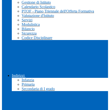
Gestione di Istituto
Calendario Scolastico
PTOF - Piano Triennale dell'Offerta Formativa
Valutazione d'Istituto
Servizi
Modulistica
Bilancio
Sicurezza
Codice Disciplinare
Indirizzi
Infanzia
Primaria
Secondaria di I grado