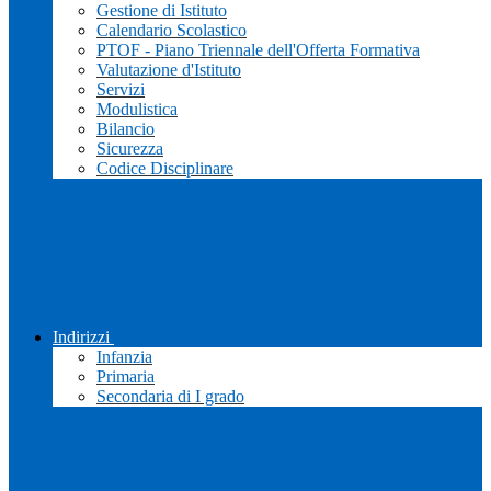
Gestione di Istituto
Calendario Scolastico
PTOF - Piano Triennale dell'Offerta Formativa
Valutazione d'Istituto
Servizi
Modulistica
Bilancio
Sicurezza
Codice Disciplinare
Indirizzi
Infanzia
Primaria
Secondaria di I grado