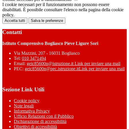
I cookie necessari per il funzionamento non possono essere
disabilitati. È possibile consultare l'elenco nella pagina della cookie
policy.
Accetta tutti
Salva le preferenze
Contatti
Istituto Comprensivo Bogliasco Pieve Ligure Sori
Via Mazzini, 207 - 16031 Bogliasco
Tel:
010 3471494
Email:
geic85600n@istruzione.it
Link per inviare una mail
PEC:
geic85600n@pec.istruzione.it
Link per inviare una mail
Sezione Link Utili
Cookie policy
Note legali
Informativa Privacy
Ufficio Relazioni con il Pubblico
Dichiarazione di accessibilità
Obiettivi di accessibilità