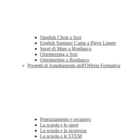
Singlish Choir a Sori
English Summer Camp a Pieve Ligure
Sport di Mare a Bogliasco
Orienteering a Sori
Orienteering a Bogliasco
Progetti di Ampliamento dell'Offerta Formativa
Potenziamento e recupero
La scuola e lo sport
La scuola e la sicurezza
La scuola e le STEM