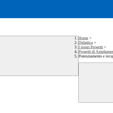
Home
>
Didattica
>
I nostri Progetti
>
Progetti di Ampliamen
Potenziamento e recu