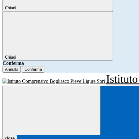
Chiudi
Chiudi
Conferma
Annulla
Conferma
Istitu
close