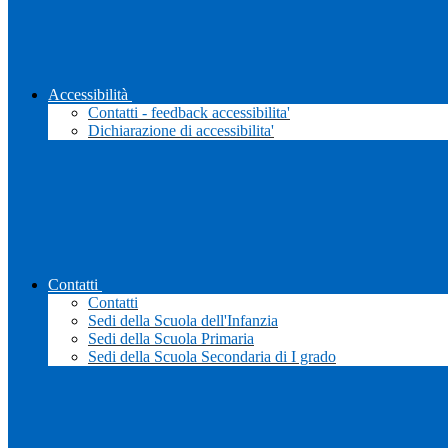
Accessibilità
Contatti - feedback accessibilita'
Dichiarazione di accessibilita'
Contatti
Contatti
Sedi della Scuola dell'Infanzia
Sedi della Scuola Primaria
Sedi della Scuola Secondaria di I grado