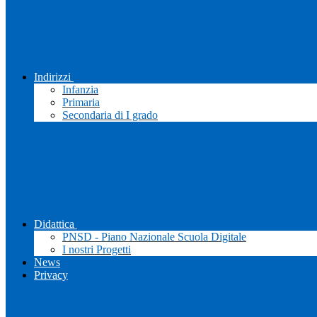
Indirizzi
Infanzia
Primaria
Secondaria di I grado
Didattica
PNSD - Piano Nazionale Scuola Digitale
I nostri Progetti
News
Privacy