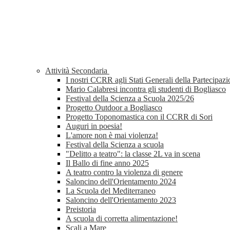
Attività Secondaria
I nostri CCRR agli Stati Generali della Partecipaz
Mario Calabresi incontra gli studenti di Bogliasco
Festival della Scienza a Scuola 2025/26
Progetto Outdoor a Bogliasco
Progetto Toponomastica con il CCRR di Sori
Auguri in poesia!
L'amore non è mai violenza!
Festival della Scienza a scuola
"Delitto a teatro": la classe 2L va in scena
Il Ballo di fine anno 2025
A teatro contro la violenza di genere
Saloncino dell'Orientamento 2024
La Scuola del Mediterraneo
Saloncino dell'Orientamento 2023
Preistoria
A scuola di corretta alimentazione!
Scali a Mare