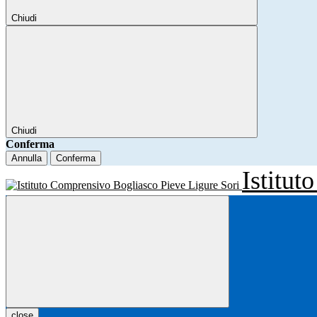
Chiudi
Chiudi
Conferma
Annulla
Conferma
Istitu
close