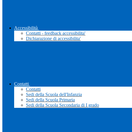
Accessibilità
Contatti - feedback accessibilita'
Dichiarazione di accessibilita'
Contatti
Contatti
Sedi della Scuola dell'Infanzia
Sedi della Scuola Primaria
Sedi della Scuola Secondaria di I grado