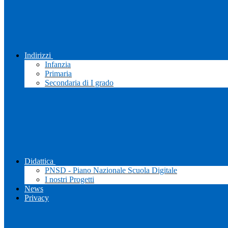
Indirizzi
Infanzia
Primaria
Secondaria di I grado
Didattica
PNSD - Piano Nazionale Scuola Digitale
I nostri Progetti
News
Privacy