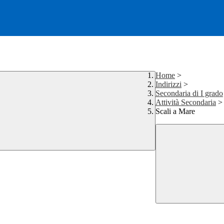
Home
>
Indirizzi
>
Secondaria di I grado
Attività Secondaria
>
Scali a Mare