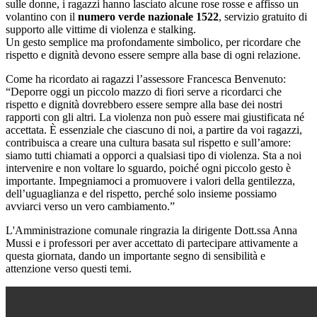
sulle donne, i ragazzi hanno lasciato alcune rose rosse e affisso un
volantino con il
numero verde nazionale 1522
, servizio gratuito di
supporto alle vittime di violenza e stalking.
Un gesto semplice ma profondamente simbolico, per ricordare che
rispetto e dignità devono essere sempre alla base di ogni relazione.
Come ha ricordato ai ragazzi l’assessore Francesca Benvenuto:
“Deporre oggi un piccolo mazzo di fiori serve a ricordarci che
rispetto e dignità dovrebbero essere sempre alla base dei nostri
rapporti con gli altri. La violenza non può essere mai giustificata né
accettata. È essenziale che ciascuno di noi, a partire da voi ragazzi,
contribuisca a creare una cultura basata sul rispetto e sull’amore:
siamo tutti chiamati a opporci a qualsiasi tipo di violenza. Sta a noi
intervenire e non voltare lo sguardo, poiché ogni piccolo gesto è
importante. Impegniamoci a promuovere i valori della gentilezza,
dell’uguaglianza e del rispetto, perché solo insieme possiamo
avviarci verso un vero cambiamento.”
L'Amministrazione comunale ringrazia la dirigente Dott.ssa Anna
Mussi e i professori per aver accettato di partecipare attivamente a
questa giornata, dando un importante segno di sensibilità e
attenzione verso questi temi.