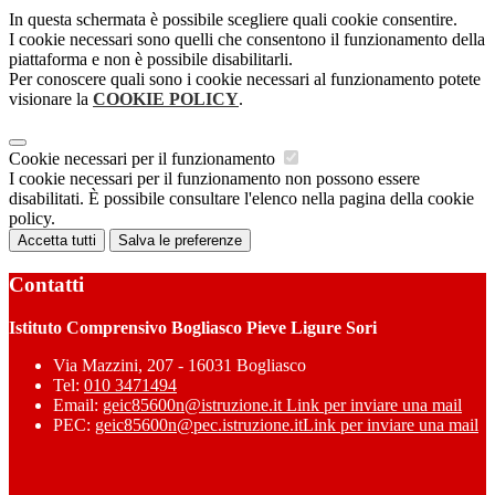
In questa schermata è possibile scegliere quali cookie consentire.
I cookie necessari sono quelli che consentono il funzionamento della
piattaforma e non è possibile disabilitarli.
Per conoscere quali sono i cookie necessari al funzionamento potete
visionare la
COOKIE POLICY
.
Cookie necessari per il funzionamento
I cookie necessari per il funzionamento non possono essere
disabilitati. È possibile consultare l'elenco nella pagina della cookie
policy.
Accetta tutti
Salva le preferenze
Contatti
Istituto Comprensivo Bogliasco Pieve Ligure Sori
Via Mazzini, 207 - 16031 Bogliasco
Tel:
010 3471494
Email:
geic85600n@istruzione.it
Link per inviare una mail
PEC:
geic85600n@pec.istruzione.it
Link per inviare una mail