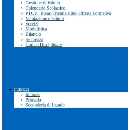
Gestione di Istituto
Calendario Scolastico
PTOF - Piano Triennale dell'Offerta Formativa
Valutazione d'Istituto
Servizi
Modulistica
Bilancio
Sicurezza
Codice Disciplinare
Indirizzi
Infanzia
Primaria
Secondaria di I grado