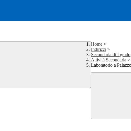
Home
>
Indirizzi
>
Secondaria di I grado
Attività Secondaria
>
Laboratorio a Palazz