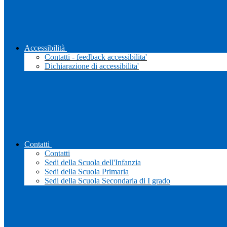
Accessibilità
Contatti - feedback accessibilita'
Dichiarazione di accessibilita'
Contatti
Contatti
Sedi della Scuola dell'Infanzia
Sedi della Scuola Primaria
Sedi della Scuola Secondaria di I grado