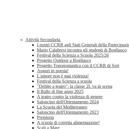
Attività Secondaria
I nostri CCRR agli Stati Generali della Partecipaz
Mario Calabresi incontra gli studenti di Bogliasco
Festival della Scienza a Scuola 2025/26
Progetto Outdoor a Bogliasco
Progetto Toponomastica con il CCRR di Sori
Auguri in poesia!
L'amore non è mai violenza!
Festival della Scienza a scuola
"Delitto a teatro": la classe 2L va in scena
Il Ballo di fine anno 2025
A teatro contro la violenza di genere
Saloncino dell'Orientamento 2024
La Scuola del Mediterraneo
Saloncino dell'Orientamento 2023
Preistoria
A scuola di corretta alimentazione!
Scali a Mare