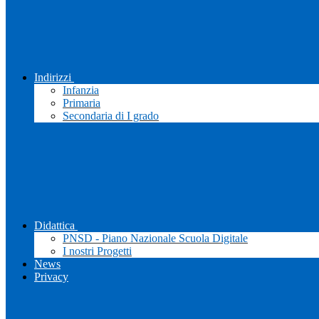
Indirizzi
Infanzia
Primaria
Secondaria di I grado
Didattica
PNSD - Piano Nazionale Scuola Digitale
I nostri Progetti
News
Privacy