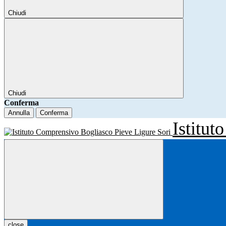
Chiudi
Chiudi
Conferma
Annulla
Conferma
Istitu
close