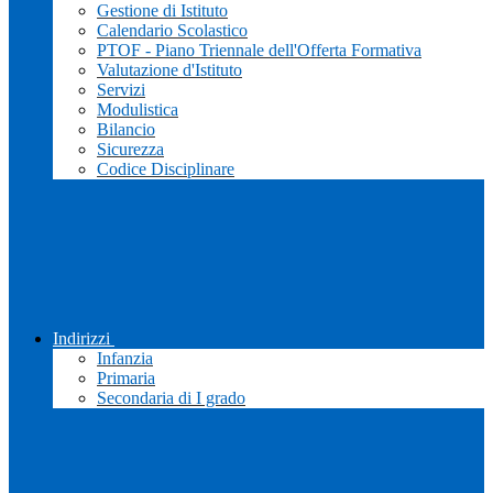
Gestione di Istituto
Calendario Scolastico
PTOF - Piano Triennale dell'Offerta Formativa
Valutazione d'Istituto
Servizi
Modulistica
Bilancio
Sicurezza
Codice Disciplinare
Indirizzi
Infanzia
Primaria
Secondaria di I grado