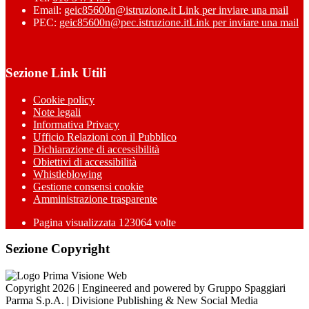
Email:
geic85600n@istruzione.it
Link per inviare una mail
PEC:
geic85600n@pec.istruzione.it
Link per inviare una mail
Sezione Link Utili
Cookie policy
Note legali
Informativa Privacy
Ufficio Relazioni con il Pubblico
Dichiarazione di accessibilità
Obiettivi di accessibilità
Whistleblowing
Gestione consensi cookie
Amministrazione trasparente
Pagina visualizzata
123064
volte
Sezione Copyright
Copyright 2026 | Engineered and powered by Gruppo Spaggiari
Parma S.p.A. | Divisione Publishing & New Social Media