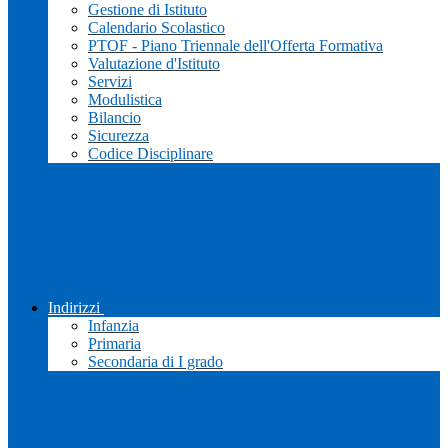
Gestione di Istituto
Calendario Scolastico
PTOF - Piano Triennale dell'Offerta Formativa
Valutazione d'Istituto
Servizi
Modulistica
Bilancio
Sicurezza
Codice Disciplinare
Indirizzi
Infanzia
Primaria
Secondaria di I grado