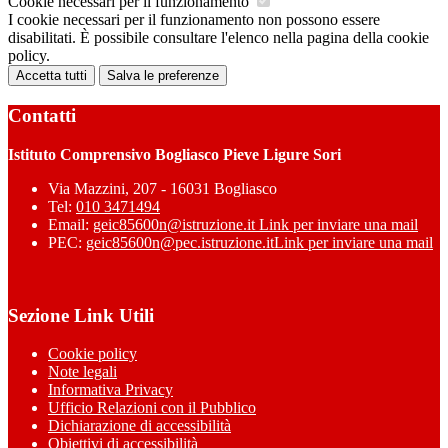
Cookie necessari per il funzionamento
I cookie necessari per il funzionamento non possono essere
disabilitati. È possibile consultare l'elenco nella pagina della cookie
policy.
Accetta tutti
Salva le preferenze
Contatti
Istituto Comprensivo Bogliasco Pieve Ligure Sori
Via Mazzini, 207 - 16031 Bogliasco
Tel:
010 3471494
Email:
geic85600n@istruzione.it
Link per inviare una mail
PEC:
geic85600n@pec.istruzione.it
Link per inviare una mail
Sezione Link Utili
Cookie policy
Note legali
Informativa Privacy
Ufficio Relazioni con il Pubblico
Dichiarazione di accessibilità
Obiettivi di accessibilità