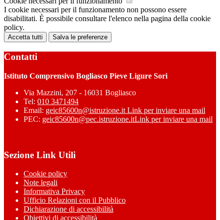
Cookie necessari per il funzionamento
I cookie necessari per il funzionamento non possono essere
disabilitati. È possibile consultare l'elenco nella pagina della cookie
policy.
Accetta tutti
Salva le preferenze
Contatti
Istituto Comprensivo Bogliasco Pieve Ligure Sori
Via Mazzini, 207 - 16031 Bogliasco
Tel:
010 3471494
Email:
geic85600n@istruzione.it
Link per inviare una mail
PEC:
geic85600n@pec.istruzione.it
Link per inviare una mail
Sezione Link Utili
Cookie policy
Note legali
Informativa Privacy
Ufficio Relazioni con il Pubblico
Dichiarazione di accessibilità
Obiettivi di accessibilità