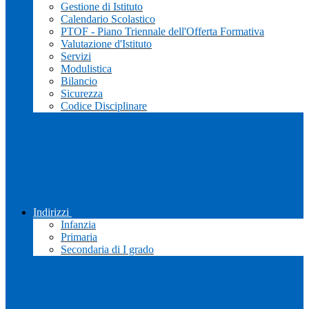
Gestione di Istituto
Calendario Scolastico
PTOF - Piano Triennale dell'Offerta Formativa
Valutazione d'Istituto
Servizi
Modulistica
Bilancio
Sicurezza
Codice Disciplinare
Indirizzi
Infanzia
Primaria
Secondaria di I grado