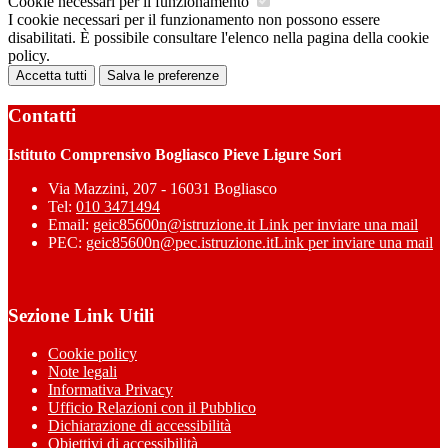
Cookie necessari per il funzionamento
I cookie necessari per il funzionamento non possono essere
disabilitati. È possibile consultare l'elenco nella pagina della cookie
policy.
Accetta tutti
Salva le preferenze
Contatti
Istituto Comprensivo Bogliasco Pieve Ligure Sori
Via Mazzini, 207 - 16031 Bogliasco
Tel:
010 3471494
Email:
geic85600n@istruzione.it
Link per inviare una mail
PEC:
geic85600n@pec.istruzione.it
Link per inviare una mail
Sezione Link Utili
Cookie policy
Note legali
Informativa Privacy
Ufficio Relazioni con il Pubblico
Dichiarazione di accessibilità
Obiettivi di accessibilità