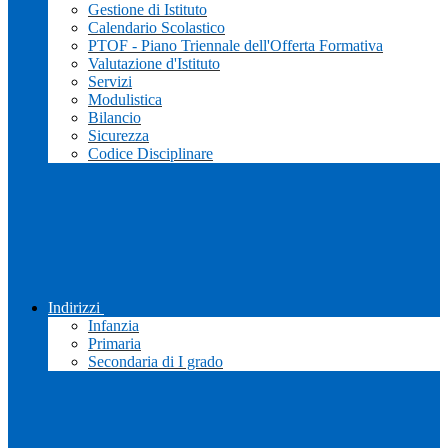
Gestione di Istituto
Calendario Scolastico
PTOF - Piano Triennale dell'Offerta Formativa
Valutazione d'Istituto
Servizi
Modulistica
Bilancio
Sicurezza
Codice Disciplinare
Indirizzi
Infanzia
Primaria
Secondaria di I grado