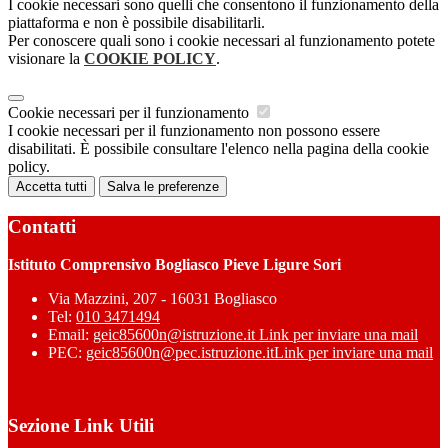
I cookie necessari sono quelli che consentono il funzionamento della
piattaforma e non è possibile disabilitarli.
Per conoscere quali sono i cookie necessari al funzionamento potete
visionare la
COOKIE POLICY
.
Cookie necessari per il funzionamento
I cookie necessari per il funzionamento non possono essere
disabilitati. È possibile consultare l'elenco nella pagina della cookie
policy.
Accetta tutti
Salva le preferenze
Contatti
Istituto Comprensivo Bogliasco Pieve Ligure Sori
Via Mazzini, 207 - 16031 Bogliasco
Tel:
010 3471494
Email:
geic85600n@istruzione.it
Link per inviare una mail
PEC:
geic85600n@pec.istruzione.it
Link per inviare una mail
Sezione Link Utili