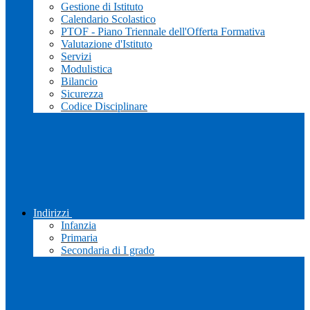
Gestione di Istituto
Calendario Scolastico
PTOF - Piano Triennale dell'Offerta Formativa
Valutazione d'Istituto
Servizi
Modulistica
Bilancio
Sicurezza
Codice Disciplinare
Indirizzi
Infanzia
Primaria
Secondaria di I grado