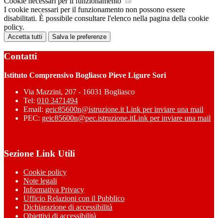
Cookie necessari per il funzionamento
I cookie necessari per il funzionamento non possono essere
disabilitati. È possibile consultare l'elenco nella pagina della cookie
policy.
Accetta tutti
Salva le preferenze
Contatti
Istituto Comprensivo Bogliasco Pieve Ligure Sori
Via Mazzini, 207 - 16031 Bogliasco
Tel:
010 3471494
Email:
geic85600n@istruzione.it
Link per inviare una mail
PEC:
geic85600n@pec.istruzione.it
Link per inviare una mail
Sezione Link Utili
Cookie policy
Note legali
Informativa Privacy
Ufficio Relazioni con il Pubblico
Dichiarazione di accessibilità
Obiettivi di accessibilità