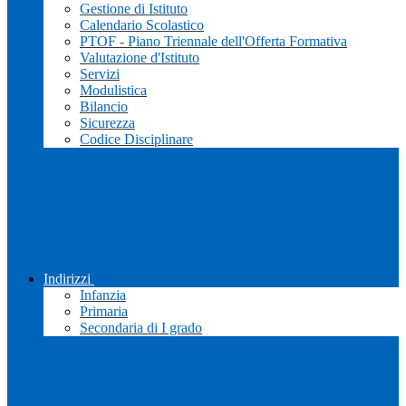
Gestione di Istituto
Calendario Scolastico
PTOF - Piano Triennale dell'Offerta Formativa
Valutazione d'Istituto
Servizi
Modulistica
Bilancio
Sicurezza
Codice Disciplinare
Indirizzi
Infanzia
Primaria
Secondaria di I grado