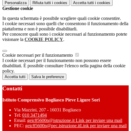
Personalizza
Rifiuta tutti
i cookies
Accetta tutti
i cookies
Gestione cookie
In questa schermata è possibile scegliere quali cookie consentire.
I cookie necessari sono quelli che consentono il funzionamento della
piattaforma e non è possibile disabilitarli.
Per conoscere quali sono i cookie necessari al funzionamento potete
visionare la
COOKIE POLICY
.
Cookie necessari per il funzionamento
I cookie necessari per il funzionamento non possono essere
disabilitati. È possibile consultare l'elenco nella pagina della cookie
policy.
Accetta tutti
Salva le preferenze
Contatti
Istituto Comprensivo Bogliasco Pieve Ligure Sori
Via Mazzini, 207 - 16031 Bogliasco
Tel:
010 3471494
Email:
geic85600n@istruzione.it
Link per inviare una mail
PEC:
geic85600n@pec.istruzione.it
Link per inviare una mail