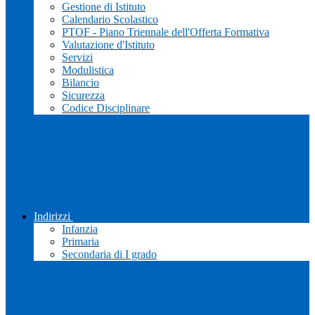
Gestione di Istituto
Calendario Scolastico
PTOF - Piano Triennale dell'Offerta Formativa
Valutazione d'Istituto
Servizi
Modulistica
Bilancio
Sicurezza
Codice Disciplinare
Indirizzi
Infanzia
Primaria
Secondaria di I grado