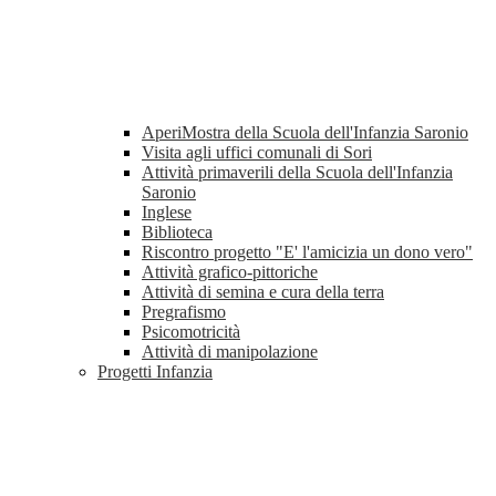
AperiMostra della Scuola dell'Infanzia Saronio
Visita agli uffici comunali di Sori
Attività primaverili della Scuola dell'Infanzia
Saronio
Inglese
Biblioteca
Riscontro progetto "E' l'amicizia un dono vero"
Attività grafico-pittoriche
Attività di semina e cura della terra
Pregrafismo
Psicomotricità
Attività di manipolazione
Progetti Infanzia