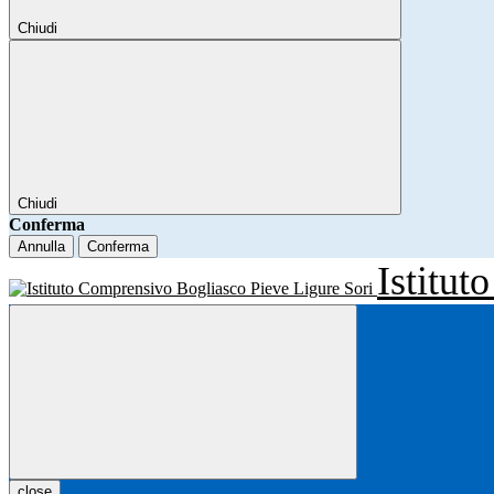
Chiudi
Chiudi
Conferma
Annulla
Conferma
Istitu
close