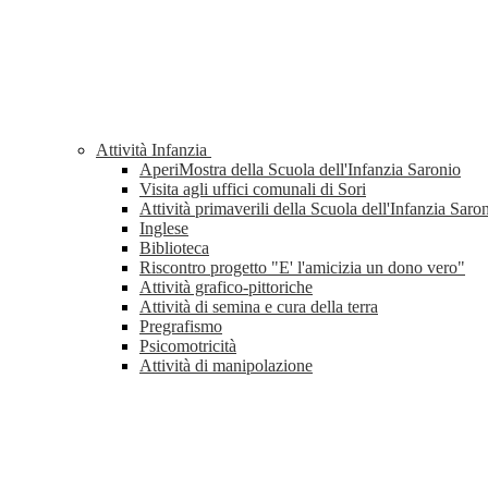
Attività Infanzia
AperiMostra della Scuola dell'Infanzia Saronio
Visita agli uffici comunali di Sori
Attività primaverili della Scuola dell'Infanzia Saro
Inglese
Biblioteca
Riscontro progetto "E' l'amicizia un dono vero"
Attività grafico-pittoriche
Attività di semina e cura della terra
Pregrafismo
Psicomotricità
Attività di manipolazione