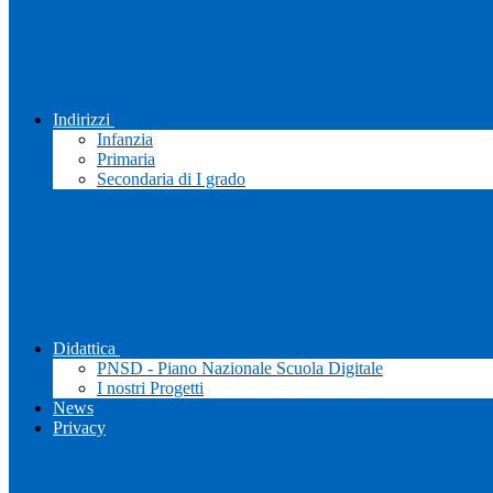
Indirizzi
Infanzia
Primaria
Secondaria di I grado
Didattica
PNSD - Piano Nazionale Scuola Digitale
I nostri Progetti
News
Privacy