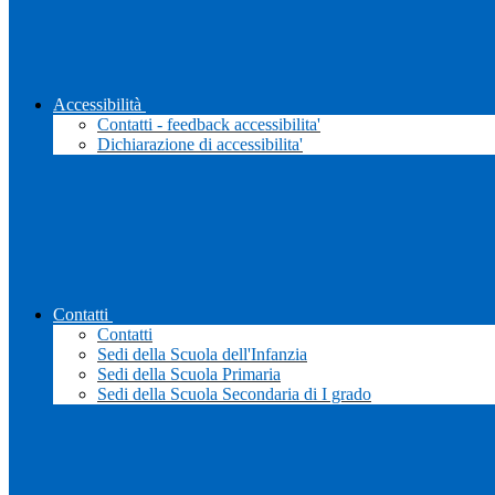
Accessibilità
Contatti - feedback accessibilita'
Dichiarazione di accessibilita'
Contatti
Contatti
Sedi della Scuola dell'Infanzia
Sedi della Scuola Primaria
Sedi della Scuola Secondaria di I grado