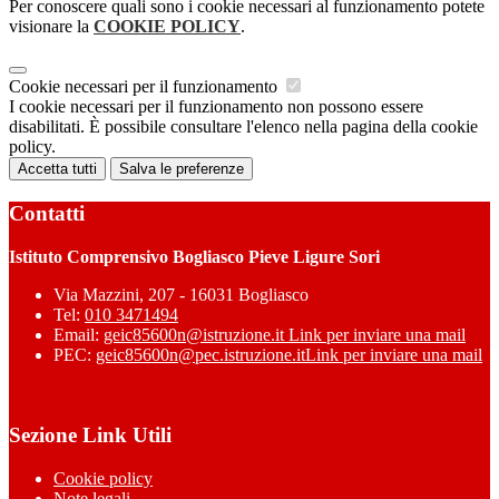
Per conoscere quali sono i cookie necessari al funzionamento potete
visionare la
COOKIE POLICY
.
Cookie necessari per il funzionamento
I cookie necessari per il funzionamento non possono essere
disabilitati. È possibile consultare l'elenco nella pagina della cookie
policy.
Accetta tutti
Salva le preferenze
Contatti
Istituto Comprensivo Bogliasco Pieve Ligure Sori
Via Mazzini, 207 - 16031 Bogliasco
Tel:
010 3471494
Email:
geic85600n@istruzione.it
Link per inviare una mail
PEC:
geic85600n@pec.istruzione.it
Link per inviare una mail
Sezione Link Utili
Cookie policy
Note legali