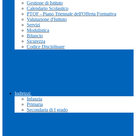
Gestione di Istituto
Calendario Scolastico
PTOF - Piano Triennale dell'Offerta Formativa
Valutazione d'Istituto
Servizi
Modulistica
Bilancio
Sicurezza
Codice Disciplinare
Indirizzi
Infanzia
Primaria
Secondaria di I grado