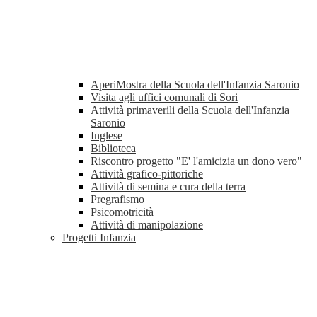
AperiMostra della Scuola dell'Infanzia Saronio
Visita agli uffici comunali di Sori
Attività primaverili della Scuola dell'Infanzia
Saronio
Inglese
Biblioteca
Riscontro progetto "E' l'amicizia un dono vero"
Attività grafico-pittoriche
Attività di semina e cura della terra
Pregrafismo
Psicomotricità
Attività di manipolazione
Progetti Infanzia