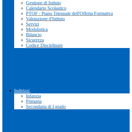
Gestione di Istituto
Calendario Scolastico
PTOF - Piano Triennale dell'Offerta Formativa
Valutazione d'Istituto
Servizi
Modulistica
Bilancio
Sicurezza
Codice Disciplinare
Indirizzi
Infanzia
Primaria
Secondaria di I grado