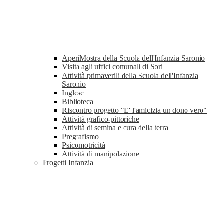
AperiMostra della Scuola dell'Infanzia Saronio
Visita agli uffici comunali di Sori
Attività primaverili della Scuola dell'Infanzia
Saronio
Inglese
Biblioteca
Riscontro progetto "E' l'amicizia un dono vero"
Attività grafico-pittoriche
Attività di semina e cura della terra
Pregrafismo
Psicomotricità
Attività di manipolazione
Progetti Infanzia