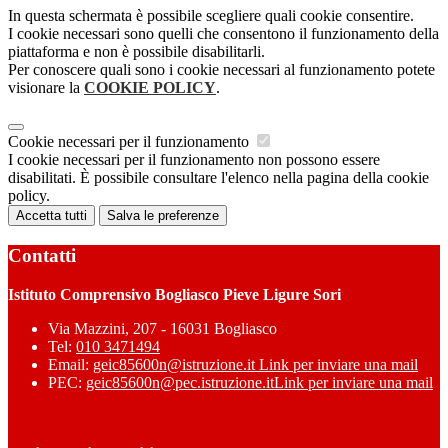
In questa schermata è possibile scegliere quali cookie consentire.
I cookie necessari sono quelli che consentono il funzionamento della
piattaforma e non è possibile disabilitarli.
Per conoscere quali sono i cookie necessari al funzionamento potete
visionare la
COOKIE POLICY
.
Cookie necessari per il funzionamento
I cookie necessari per il funzionamento non possono essere
disabilitati. È possibile consultare l'elenco nella pagina della cookie
policy.
Accetta tutti
Salva le preferenze
Contatti
Istituto Comprensivo Bogliasco Pieve Ligure Sori
Via Mazzini, 207 - 16031 Bogliasco
Tel:
010 3471494
Email:
geic85600n@istruzione.it
Link per inviare una mail
PEC:
geic85600n@pec.istruzione.it
Link per inviare una mail