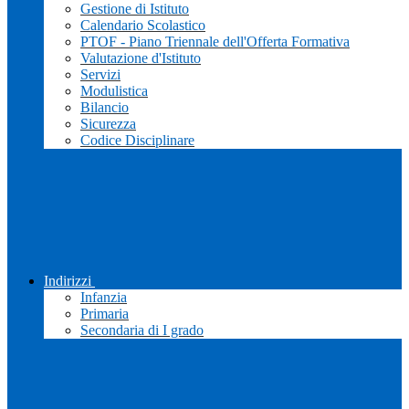
Gestione di Istituto
Calendario Scolastico
PTOF - Piano Triennale dell'Offerta Formativa
Valutazione d'Istituto
Servizi
Modulistica
Bilancio
Sicurezza
Codice Disciplinare
Indirizzi
Infanzia
Primaria
Secondaria di I grado