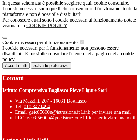
In questa schermata è possibile scegliere quali cookie consentire.
I cookie necessari sono quelli che consentono il funzionamento della
piattaforma e non è possibile disabilitarli.
Per conoscere quali sono i cookie necessari al funzionamento potete
visionare la
COOKIE POLICY
.
Cookie necessari per il funzionamento
I cookie necessari per il funzionamento non possono essere
disabilitati. È possibile consultare l'elenco nella pagina della cookie
policy.
Accetta tutti
Salva le preferenze
Contatti
Istituto Comprensivo Bogliasco Pieve Ligure Sori
Via Mazzini, 207 - 16031 Bogliasco
Tel:
010 3471494
Email:
geic85600n@istruzione.it
Link per inviare una mail
PEC:
geic85600n@pec.istruzione.it
Link per inviare una mail