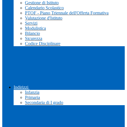
Gestione di Istituto
Calendario Scolastico
PTOF - Piano Triennale dell'Offerta Formativa
Valutazione d'Istituto
Servizi
Modulistica
Bilancio
Sicurezza
Codice Disciplinare
Indirizzi
Infanzia
Primaria
Secondaria di I grado