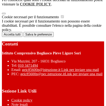
visionare la
COOKIE POLICY
.
Cookie necessari per il funzionamento
I cookie necessari per il funzionamento non possono essere
disabilitati. È possibile consultare l'elenco nella pagina della cookie
policy.
Accetta tutti
Salva le preferenze
Contatti
Istituto Comprensivo Bogliasco Pieve Ligure Sori
Via Mazzini, 207 - 16031 Bogliasco
Tel:
010 3471494
Email:
geic85600n@istruzione.it
Link per inviare una mail
PEC:
geic85600n@pec.istruzione.it
Link per inviare una mail
Sezione Link Utili
Cookie policy
Note legali