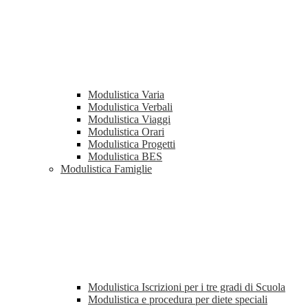
Modulistica Varia
Modulistica Verbali
Modulistica Viaggi
Modulistica Orari
Modulistica Progetti
Modulistica BES
Modulistica Famiglie
Modulistica Iscrizioni per i tre gradi di Scuola
Modulistica e procedura per diete speciali