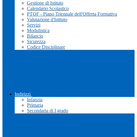
Gestione di Istituto
Calendario Scolastico
PTOF - Piano Triennale dell'Offerta Formativa
Valutazione d'Istituto
Servizi
Modulistica
Bilancio
Sicurezza
Codice Disciplinare
Indirizzi
Infanzia
Primaria
Secondaria di I grado