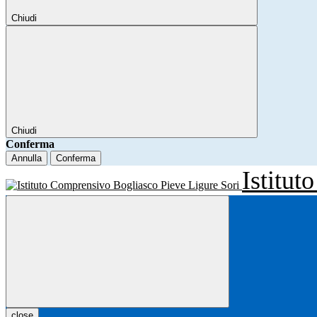
Chiudi
Chiudi
Conferma
Annulla
Conferma
Istitu
close