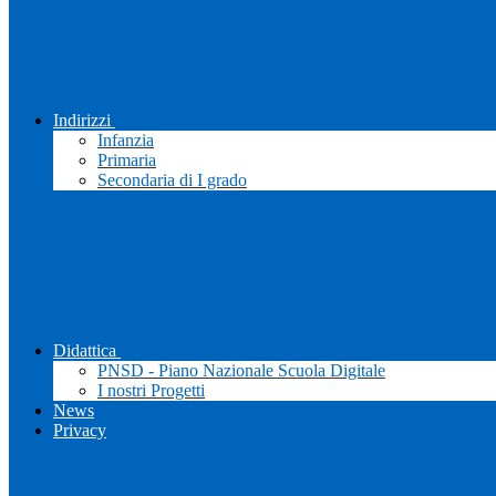
Indirizzi
Infanzia
Primaria
Secondaria di I grado
Didattica
PNSD - Piano Nazionale Scuola Digitale
I nostri Progetti
News
Privacy