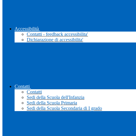
Accessibilità
Contatti - feedback accessibilita'
Dichiarazione di accessibilita'
Contatti
Contatti
Sedi della Scuola dell'Infanzia
Sedi della Scuola Primaria
Sedi della Scuola Secondaria di I grado