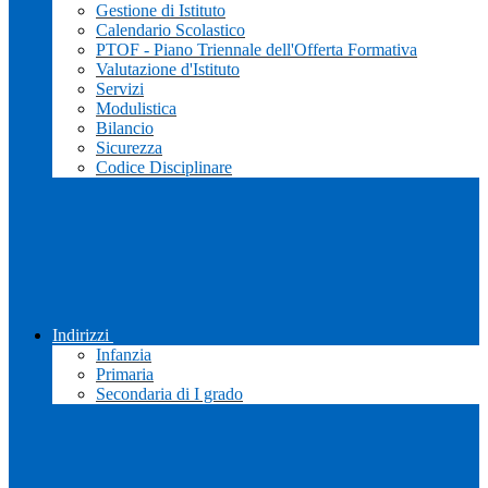
Gestione di Istituto
Calendario Scolastico
PTOF - Piano Triennale dell'Offerta Formativa
Valutazione d'Istituto
Servizi
Modulistica
Bilancio
Sicurezza
Codice Disciplinare
Indirizzi
Infanzia
Primaria
Secondaria di I grado