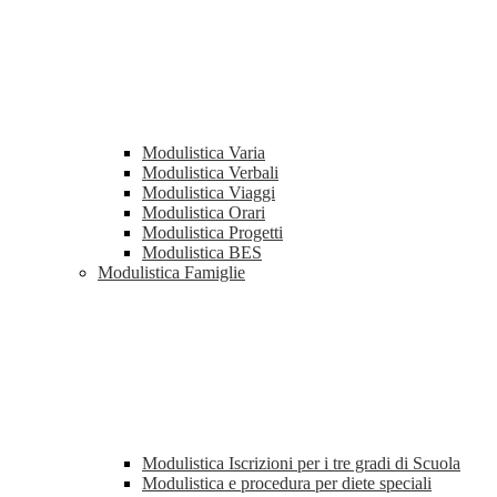
Modulistica Varia
Modulistica Verbali
Modulistica Viaggi
Modulistica Orari
Modulistica Progetti
Modulistica BES
Modulistica Famiglie
Modulistica Iscrizioni per i tre gradi di Scuola
Modulistica e procedura per diete speciali