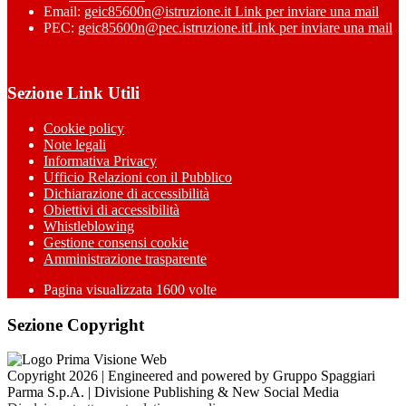
Email:
geic85600n@istruzione.it
Link per inviare una mail
PEC:
geic85600n@pec.istruzione.it
Link per inviare una mail
Sezione Link Utili
Cookie policy
Note legali
Informativa Privacy
Ufficio Relazioni con il Pubblico
Dichiarazione di accessibilità
Obiettivi di accessibilità
Whistleblowing
Gestione consensi cookie
Amministrazione trasparente
Pagina visualizzata
1600
volte
Sezione Copyright
Copyright 2026 | Engineered and powered by Gruppo Spaggiari
Parma S.p.A. | Divisione Publishing & New Social Media