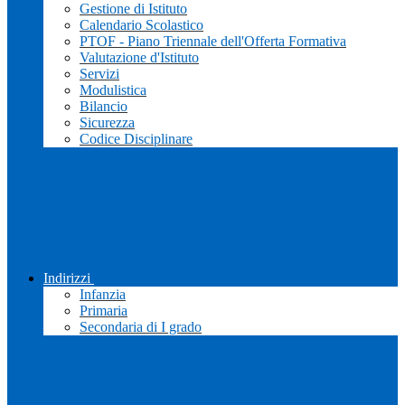
Gestione di Istituto
Calendario Scolastico
PTOF - Piano Triennale dell'Offerta Formativa
Valutazione d'Istituto
Servizi
Modulistica
Bilancio
Sicurezza
Codice Disciplinare
Indirizzi
Infanzia
Primaria
Secondaria di I grado