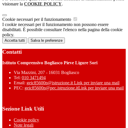
visionare la
COOKIE POLICY
.
Cookie necessari per il funzionamento
I cookie necessari per il funzionamento non possono essere
disabilitati. È possibile consultare l'elenco nella pagina della cookie
policy.
Accetta tutti
Salva le preferenze
Contatti
Istituto Comprensivo Bogliasco Pieve Ligure Sori
Via Mazzini, 207 - 16031 Bogliasco
Tel:
010 3471494
Email:
geic85600n@istruzione.it
Link per inviare una mail
PEC:
geic85600n@pec.istruzione.it
Link per inviare una mail
Sezione Link Utili
Cookie policy
Note legali