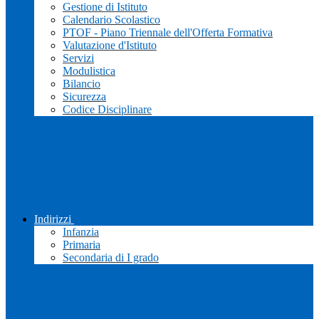
Gestione di Istituto
Calendario Scolastico
PTOF - Piano Triennale dell'Offerta Formativa
Valutazione d'Istituto
Servizi
Modulistica
Bilancio
Sicurezza
Codice Disciplinare
Indirizzi
Infanzia
Primaria
Secondaria di I grado