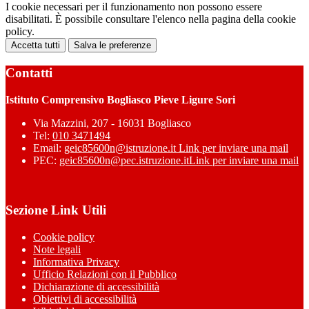
I cookie necessari per il funzionamento non possono essere
disabilitati. È possibile consultare l'elenco nella pagina della cookie
policy.
Accetta tutti
Salva le preferenze
Contatti
Istituto Comprensivo Bogliasco Pieve Ligure Sori
Via Mazzini, 207 - 16031 Bogliasco
Tel:
010 3471494
Email:
geic85600n@istruzione.it
Link per inviare una mail
PEC:
geic85600n@pec.istruzione.it
Link per inviare una mail
Sezione Link Utili
Cookie policy
Note legali
Informativa Privacy
Ufficio Relazioni con il Pubblico
Dichiarazione di accessibilità
Obiettivi di accessibilità