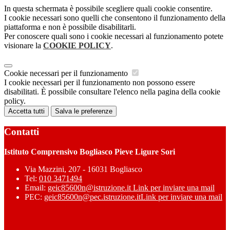
In questa schermata è possibile scegliere quali cookie consentire.
I cookie necessari sono quelli che consentono il funzionamento della
piattaforma e non è possibile disabilitarli.
Per conoscere quali sono i cookie necessari al funzionamento potete
visionare la
COOKIE POLICY
.
Cookie necessari per il funzionamento
I cookie necessari per il funzionamento non possono essere
disabilitati. È possibile consultare l'elenco nella pagina della cookie
policy.
Accetta tutti
Salva le preferenze
Contatti
Istituto Comprensivo Bogliasco Pieve Ligure Sori
Via Mazzini, 207 - 16031 Bogliasco
Tel:
010 3471494
Email:
geic85600n@istruzione.it
Link per inviare una mail
PEC:
geic85600n@pec.istruzione.it
Link per inviare una mail