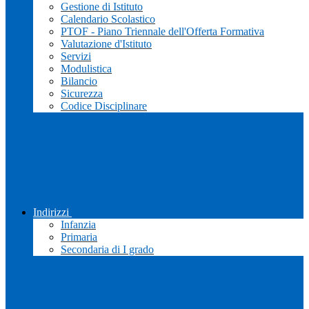
Gestione di Istituto
Calendario Scolastico
PTOF - Piano Triennale dell'Offerta Formativa
Valutazione d'Istituto
Servizi
Modulistica
Bilancio
Sicurezza
Codice Disciplinare
Indirizzi
Infanzia
Primaria
Secondaria di I grado