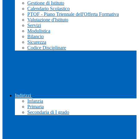
Gestione di Istituto
Calendario Scolastico
PTOF - Piano Triennale dell'Offerta Formativa
Valutazione d'Istituto
Servizi
Modulistica
Bilancio
Sicurezza
Codice Disciplinare
Indirizzi
Infanzia
Primaria
Secondaria di I grado