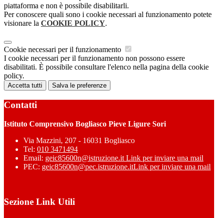
piattaforma e non è possibile disabilitarli.
Per conoscere quali sono i cookie necessari al funzionamento potete
visionare la
COOKIE POLICY
.
Cookie necessari per il funzionamento
I cookie necessari per il funzionamento non possono essere
disabilitati. È possibile consultare l'elenco nella pagina della cookie
policy.
Accetta tutti
Salva le preferenze
Contatti
Istituto Comprensivo Bogliasco Pieve Ligure Sori
Via Mazzini, 207 - 16031 Bogliasco
Tel:
010 3471494
Email:
geic85600n@istruzione.it
Link per inviare una mail
PEC:
geic85600n@pec.istruzione.it
Link per inviare una mail
Sezione Link Utili