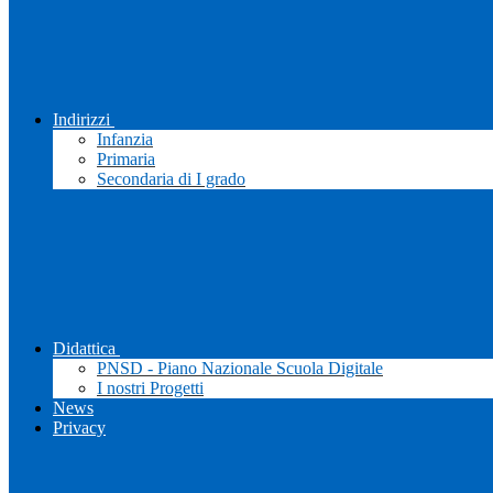
Indirizzi
Infanzia
Primaria
Secondaria di I grado
Didattica
PNSD - Piano Nazionale Scuola Digitale
I nostri Progetti
News
Privacy