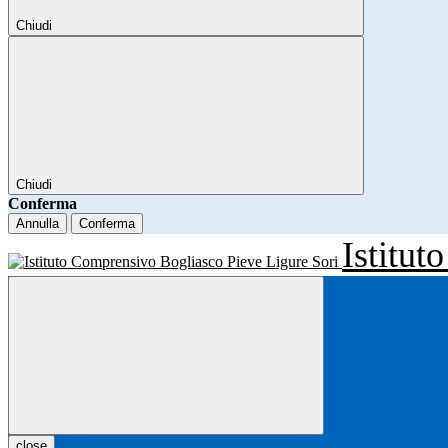
Chiudi
Chiudi
Conferma
Annulla
Conferma
Istitu
close