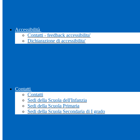
Accessibilità
Contatti - feedback accessibilita'
Dichiarazione di accessibilita'
Contatti
Contatti
Sedi della Scuola dell'Infanzia
Sedi della Scuola Primaria
Sedi della Scuola Secondaria di I grado